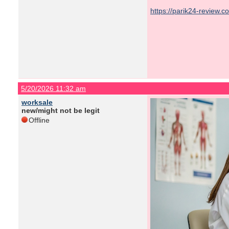
https://parik24-review.
5/20/2026 11:32 am
worksale
new/might not be legit
Offline