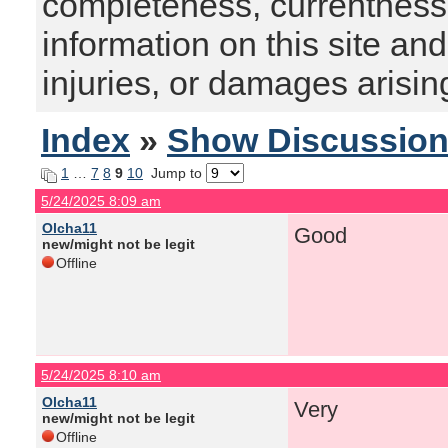
completeness, currentness, s
information on this site and
injuries, or damages arising
Index
»
Show Discussio
1
…
7
8
9
10
Jump to
5/24/2025 8:09 am
Olcha11
Good
new/might not be legit
Offline
5/24/2025 8:10 am
Olcha11
Very
new/might not be legit
Offline