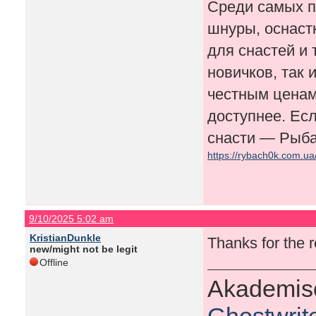
Среди самых п
шнуры, оснастк
для снастей и
новичков, так 
честным ценам
доступнее. Есл
снасти — Рыба
https://rybach0k.com.ua
9/10/2025 5:02 am
KristianDunkle
Thanks for the
new/might not be legit
Offline
Akademisc