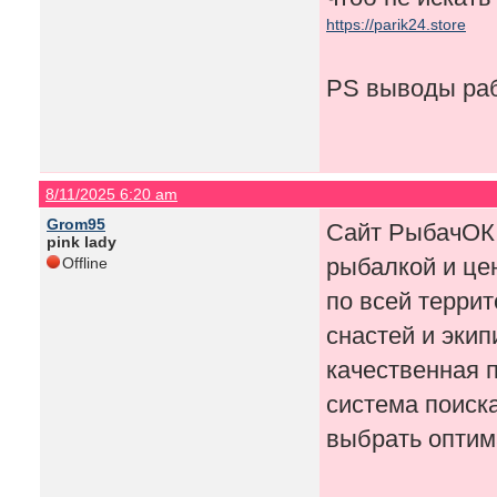
https://parik24.store
PS выводы ра
8/11/2025 6:20 am
Grom95
Сайт РыбачОК 
pink lady
рыбалкой и це
Offline
по всей терри
снастей и экип
качественная 
система поиска
выбрать оптим