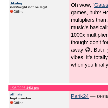
Jikoleq
Oh wow, “
Gates
new/might not be legit
games, huh? Hon
Offline
multipliers than
music’s basicall
1000x multiplie
though: don’t f
away 😂. But if
vibes, it’s tota
when you finally
1/08/2026 4:53 pm
affiliate
Parik24
— онлай
legit member
Offline