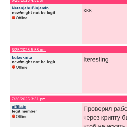
6/25/2025 4:52 am
NetanjahuBinjamin
ккк
new/might not be legit
Offline
6/25/2025 5:58 am
kulaskirita
Iteresting
new/might not be legit
Offline
7/26/2025 3:31 pm
affiliate
Проверил рабо
legit member
через крипту б
Offline
чтоб не искать