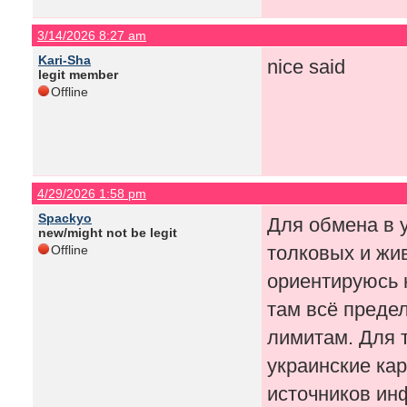
3/14/2026 8:27 am
Kari-Sha
nice said
legit member
Offline
4/29/2026 1:58 pm
Spackyo
Для обмена в у
new/might not be legit
толковых и жи
Offline
ориентируюсь
там всё преде
лимитам. Для т
украинские кар
источников ин