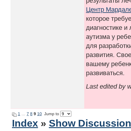
результаты леч
Центр Мардал
которое требуе
диагностике и
аутизма у реб
для разработк
развития. Сво
вашему ребенк
развиваться.
Last edited by 
1
…
7
8
9
10
Jump to
Index
»
Show Discussio