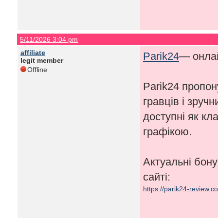
5/11/2026 3:04 pm
affiliate
Parik24
— онлай
legit member
Offline
Parik24 пропон
гравців і зруч
доступні як кла
графікою.
Актуальні бону
сайті:
https://parik24-review.c