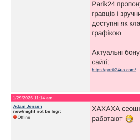
Parik24 пропон
гравців і зруч
доступні як кла
графікою.
Актуальні бону
сайті:
https://parik24ua.com/
1/29/2026 11:14 am
Adam Jensen
ХАХАХА сеошни
new/might not be legit
Offline
работают