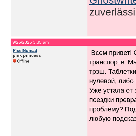
Ghostwrit
zuverlässi
9/26/2025 3:35 am
PixelNomad
Всем привет! 
pink princess
транспорте. М
Offline
трэш. Таблетк
нулевой, либо 
Уже устала от 
поездки превра
проблему? Под
любую подсказ