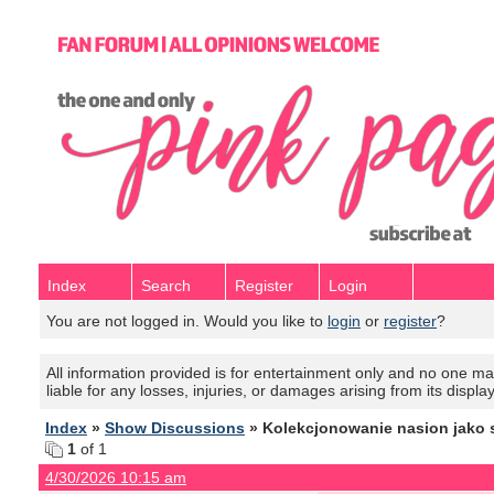
Index
Search
Register
Login
You are not logged in. Would you like to
login
or
register
?
All information provided is for entertainment only and no one mak
liable for any losses, injuries, or damages arising from its displa
Index
»
Show Discussions
» Kolekcjonowanie nasion jako
1
of 1
4/30/2026 10:15 am