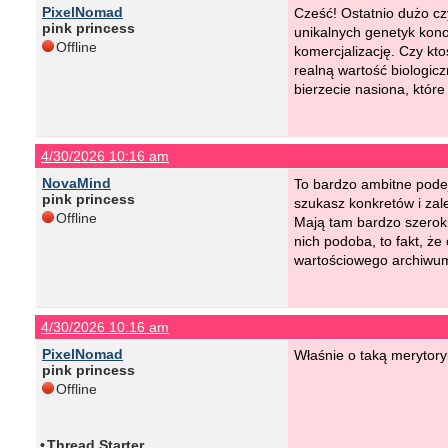
PixelNomad
Cześć! Ostatnio dużo cz
pink princess
unikalnych genetyk kono
Offline
komercjalizację. Czy kt
realną wartość biologicz
bierzecie nasiona, które
4/30/2026 10:16 am
NovaMind
To bardzo ambitne podej
pink princess
szukasz konkretów i zal
Offline
Mają tam bardzo szeroki
nich podoba, to fakt, ż
wartościowego archiwum 
4/30/2026 10:16 am
PixelNomad
Właśnie o taką merytoryk
pink princess
Offline
•
Thread Starter