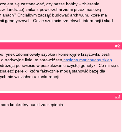
zacząłem się zastanawiać, czy nasze hobby – zbieranie
tzw. landrace) znika z powierzchni ziemi przez masową
" odmianach? Chciałbym zacząć budować archiwum, które ma
nii genetycznych. Gdzie szukacie rzetelnych informacji i skąd
#2
o rynek zdominowały szybkie i komercyjne krzyżówki. Jeśli
 tradycyjne linie, to sprawdź ten
nasiona marichuany sklep
różują po świecie w poszukiwaniu czystej genetyki. Co mi się u
znaleźć perełki, które faktycznie mogą stanowić bazę dla
ch nie widziałem u konkurencji.
#3
az mam konkretny punkt zaczepienia.