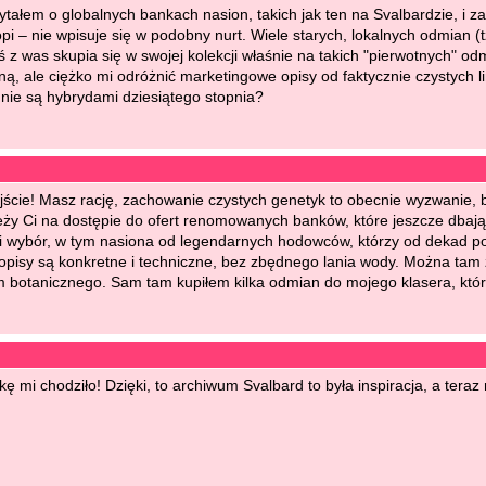
ytałem o globalnych bankach nasion, takich jak ten na Svalbardzie, i 
pi – nie wpisuje się w podobny nurt. Wiele starych, lokalnych odmian (
oś z was skupia się w swojej kolekcji właśnie na takich "pierwotnych
ną, ale ciężko mi odróżnić marketingowe opisy od faktycznie czystych li
 nie są hybrydami dziesiątego stopnia?
ście! Masz rację, zachowanie czystych genetyk to obecnie wyzwanie, b
eży Ci na dostępie do ofert renomowanych banków, które jeszcze dbają o
 wybór, w tym nasiona od legendarnych hodowców, którzy od dekad pod
e opisy są konkretne i techniczne, bez zbędnego lania wody. Można tam 
botanicznego. Sam tam kupiłem kilka odmian do mojego klasera, który
ę mi chodziło! Dzięki, to archiwum Svalbard to była inspiracja, a ter