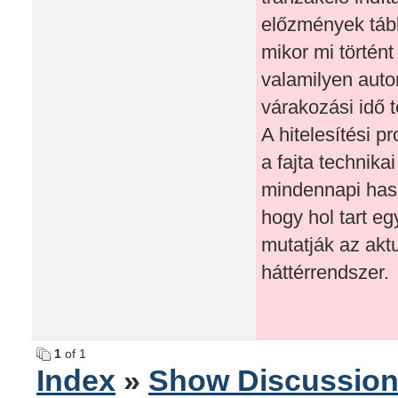
előzmények táblá
mikor mi történt
valamilyen auto
várakozási idő 
A hitelesítési p
a fajta technik
mindennapi hasz
hogy hol tart e
mutatják az akt
háttérrendszer.
1
of 1
Index
»
Show Discussio