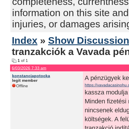
completeness, currentness, s
information on this site and
injuries, or damages arising
Index
»
Show Discussio
tranzakciók a Vavada pé
1
of 1
6/03/2026 7:33 am
konstancjapotocka
A pénzügyek kez
legit member
https://vavadacasinohu.
Offline
kassza modulja a
Minden fizetési
nincsenek eldug
költségek. A fe
tranzakció indít