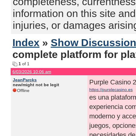
completeness, currentness, s
information on this site and
injuries, or damages arising
Index
»
Show Discussio
complete platform for pla
1
of 1
6/03/2026 10:06 am
JeanParcks
Purple Casino 
new/might not be legit
https://purplecasino.es
Offline
es una platafor
experiencia com
moderno y acces
juegos, opcione
necesidades de 