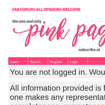
Index
Search
Register
Login
You are not logged in. Wou
All information provided is
one makes any representat