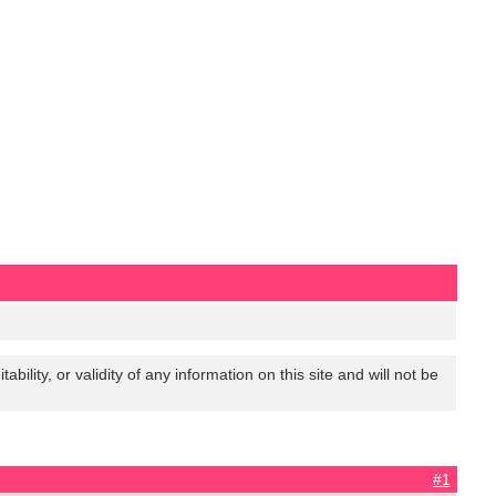
lity, or validity of any information on this site and will not be
#1