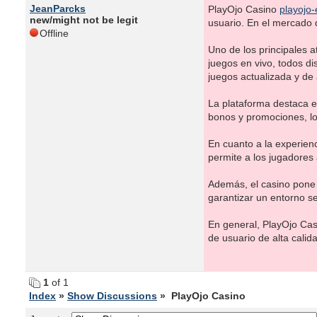
JeanParcks
PlayOjo Casino
playojo
new/might not be legit
usuario. En el mercado d
Offline
Uno de los principales a
juegos en vivo, todos d
juegos actualizada y de 
La plataforma destaca e
bonos y promociones, lo
En cuanto a la experienc
permite a los jugadores
Además, el casino pone 
garantizar un entorno se
En general, PlayOjo Cas
de usuario de alta calid
1
of 1
Index
»
Show Discussions
» PlayOjo Casino