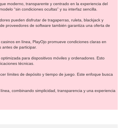
que moderno, transparente y centrado en la experiencia del
delo “sin condiciones ocultas” y su interfaz sencilla.
dores pueden disfrutar de tragaperras, ruleta, blackjack y
d de proveedores de software también garantiza una oferta de
s casinos en línea, PlayOjo promueve condiciones claras en
antes de participar.
e optimizada para dispositivos móviles y ordenadores. Esto
icaciones técnicas.
cer límites de depósito y tiempo de juego. Este enfoque busca
 línea, combinando simplicidad, transparencia y una experiencia