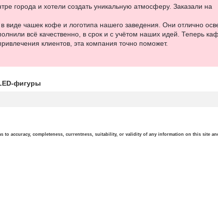
тре города и хотели создать уникальную атмосферу. Заказали на
в виде чашек кофе и логотипа нашего заведения. Они отлично ос
олнили всё качественно, в срок и с учётом наших идей. Теперь к
ривлечения клиентов, эта компания точно поможет.
 LED-фигуры
o accuracy, completeness, currentness, suitability, or validity of any information on this site and 