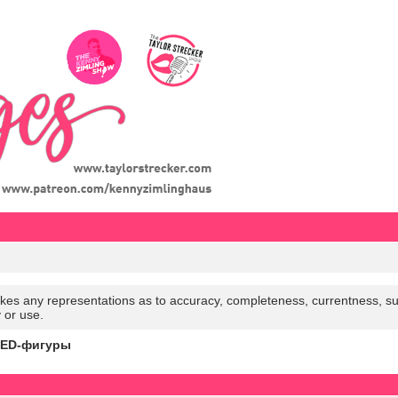
es any representations as to accuracy, completeness, currentness, suitabi
y or use.
LED-фигуры