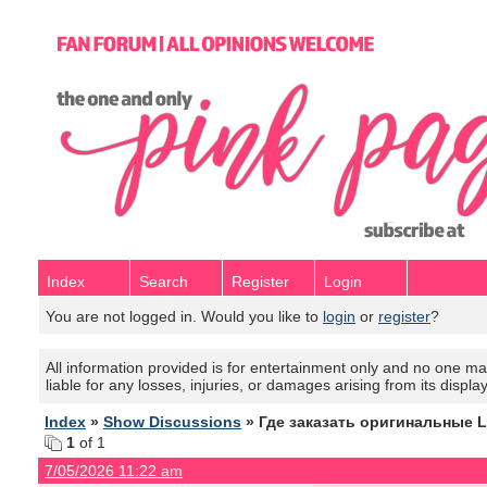
Index
Search
Register
Login
You are not logged in. Would you like to
login
or
register
?
All information provided is for entertainment only and no one mak
liable for any losses, injuries, or damages arising from its displa
Index
»
Show Discussions
» Где заказать оригинальные 
1
of 1
7/05/2026 11:22 am