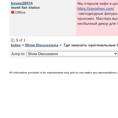
bovec28474
Мы открыли кафе в цен
wuwt fan status
https://zavodnex.com/
Offline
светодиодные фигуры 
прохожих. Мастера вып
необычный декор для п
1
of 1
Index
»
Show Discussions
» Где заказать оригинальные
Jump to:
All information provided is for entertainment only and no one makes any representations as t