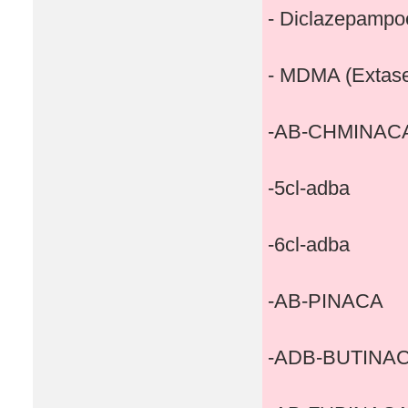
- Diclazepampo
- MDMA (Extas
-AB-CHMINAC
-5cl-adba
-6cl-adba
-AB-PINACA
-ADB-BUTINA