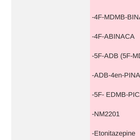
-4F-MDMB-BI
-4F-ABINACA
-5F-ADB (5F-
-ADB-4en-PIN
-5F- EDMB-PI
-NM2201
-Etonitazepine