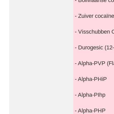
- Boliviaanse c
- Zuiver cocaïn
- Visschubben 
- Durogesic (12
- Alpha-PVP (Fla
- Alpha-PHiP
- Alpha-PIhp
- Alpha-PHP