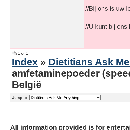
//Bij ons is uw 
//U kunt bij on
1
of 1
Index
»
Dietitians Ask M
amfetaminepoeder (speed)
België
Jump to:
All information provided is for enter