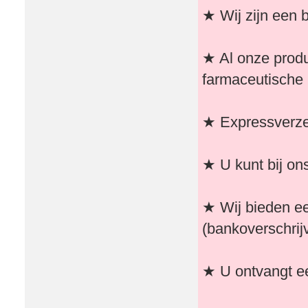
★ Wij zijn een b
★ Al onze produ
farmaceutische 
★ Expressverzen
★ U kunt bij on
★ Wij bieden e
(bankoverschrijv
★ U ontvangt ee