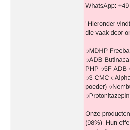
WhatsApp: +49
"Hieronder vind
die vaak door o
○MDHP Freebas
○ADB-Butinaca
PHP ○5F-ADB ○
○3-CMC ○Alpha
poeder) ○Nembu
○Protonitazepi
Onze producten
(98%). Hun effe