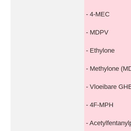
- 4-MEC
- MDPV
- Ethylone
- Methylone (
- Vloeibare GH
- 4F-MPH
- Acetylfentany