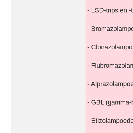
- LSD-trips en -
- Bromazolamp
- Clonazolampo
- Flubromazola
- Alprazolampo
- GBL (gamma-b
- Etizolampoede