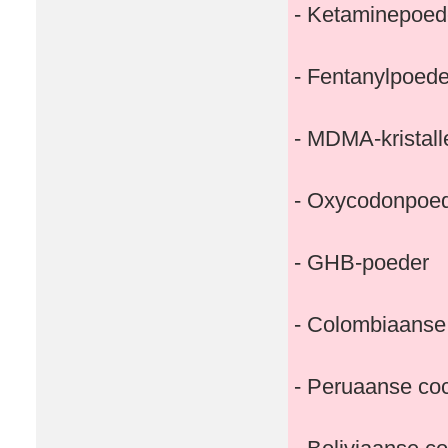
- Ketaminepoed
- Fentanylpoede
- MDMA-kristall
- Oxycodonpoe
- GHB-poeder
- Colombiaanse
- Peruaanse co