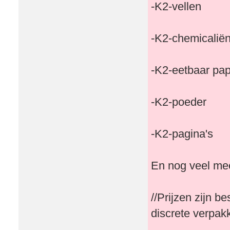
-K2-vellen
-K2-chemicalië
-K2-eetbaar pap
-K2-poeder
-K2-pagina's
En nog veel me
//Prijzen zijn 
discrete verpak