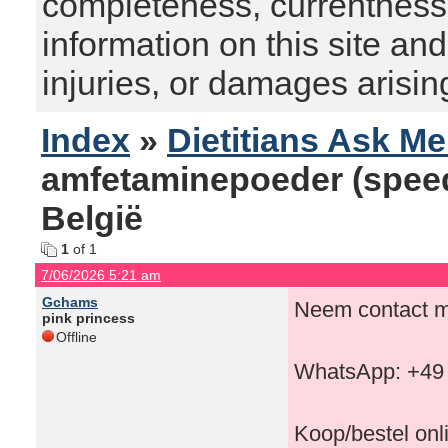
completeness, currentness, s
information on this site and
injuries, or damages arising
Index
»
Dietitians Ask M
amfetaminepoeder (speed)
België
1
of 1
7/06/2026 5:21 am
Gchams
Neem contact me
pink princess
Offline
WhatsApp: +49
Koop/bestel on