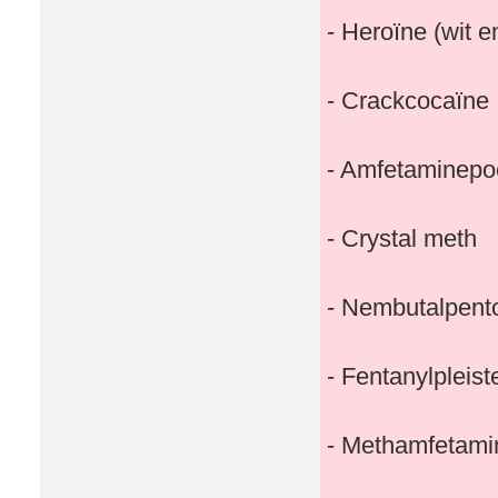
- Heroïne (wit e
- Crackcocaïne
- Amfetaminepo
- Crystal meth
- Nembutalpento
- Fentanylpleis
- Methamfetami