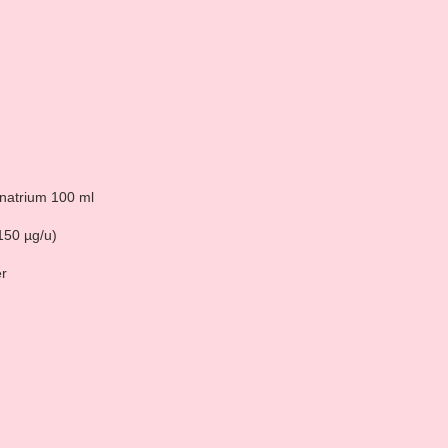
lnatrium 100 ml
150 µg/u)
r