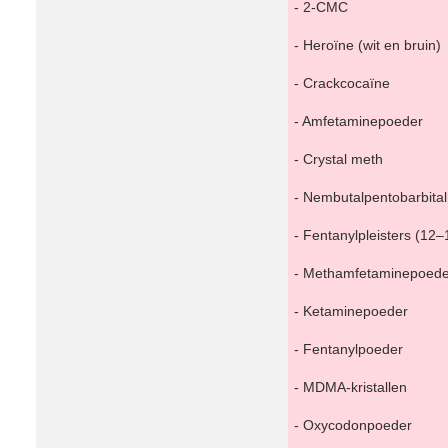
- 2-CMC
- Heroïne (wit en bruin)
- Crackcocaïne
- Amfetaminepoeder
- Crystal meth
- Nembutalpentobarbita
- Fentanylpleisters (12–
- Methamfetaminepoede
- Ketaminepoeder
- Fentanylpoeder
- MDMA-kristallen
- Oxycodonpoeder