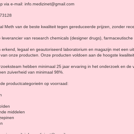
p via e-mail: info.medizinet@gmail.com
873128
al Meth van de beste kwaliteit tegen gereduceerde prijzen, zonder rece
e leverancier van research chemicals (designer drugs), farmaceutische
erkend, legaal en geautoriseerd laboratorium en magazijn met een ui
 van onze producten. Onze producten voldoen aan de hoogste kwalitei
erzoeksteam hebben minimaal 25 jaar ervaring in het onderzoek en de
een zuiverheid van minimaal 98%.
nde productcategorieën op voorraad:
n
oïden
ende middelen
zepinen
en