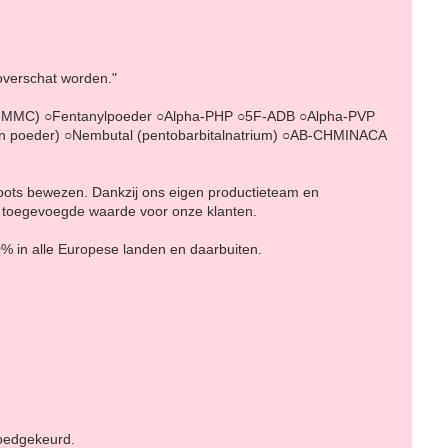
 overschat worden."
-MMC) ○Fentanylpoeder ○Alpha-PHP ○5F-ADB ○Alpha-PVP
 poeder) ○Nembutal (pentobarbitalnatrium) ○AB-CHMINACA
hoots bewezen. Dankzij ons eigen productieteam en
e toegevoegde waarde voor onze klanten.
0% in alle Europese landen en daarbuiten.
goedgekeurd.