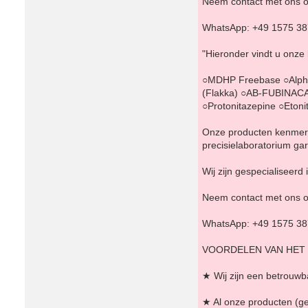
Neem contact met ons o
WhatsApp: +49 1575 3
"Hieronder vindt u onze
○MDHP Freebase ○Alph
(Flakka) ○AB-FUBINACA
○Protonitazepine ○Eto
Onze producten kenmerke
precisielaboratorium g
Wij zijn gespecialiseer
Neem contact met ons o
WhatsApp: +49 1575 3
VOORDELEN VAN HET
★ Wij zijn een betrouwba
★ Al onze producten (g