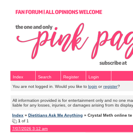
Index
Search
Register
Login
You are not logged in. Would you like to
login
or
register
?
All information provided is for entertainment only and no one mak
liable for any losses, injuries, or damages arising from its displa
Index
»
Dietitians Ask Me Anything
» Crystal Meth online t
1
of 1
7/07/2026 3:12 am