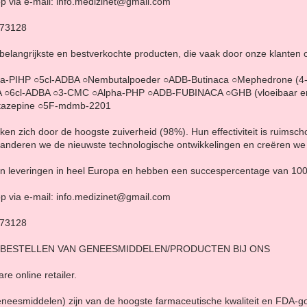
p via e-mail: info.medizinet@gmail.com
873128
 belangrijkste en bestverkochte producten, die vaak door onze klanten
a-PIHP ○5cl-ADBA ○Nembutalpoeder ○ADB-Butinaca ○Mephedrone (4
 ○6cl-ADBA ○3-CMC ○Alpha-PHP ○ADB-FUBINACA ○GHB (vloeibaar en
nitazepine ○5F-mdmb-2201
n zich door de hoogste zuiverheid (98%). Hun effectiviteit is ruimsc
aranderen we de nieuwste technologische ontwikkelingen en creëren w
d in leveringen in heel Europa en hebben een succespercentage van 10
p via e-mail: info.medizinet@gmail.com
873128
 BESTELLEN VAN GENEESMIDDELEN/PRODUCTEN BIJ ONS
re online retailer.
eneesmiddelen) zijn van de hoogste farmaceutische kwaliteit en FDA-