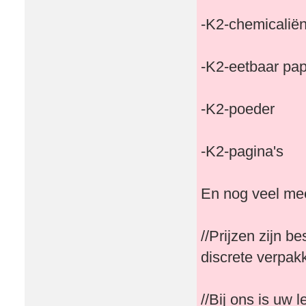
-K2-chemicalië
-K2-eetbaar pap
-K2-poeder
-K2-pagina's
En nog veel me
//Prijzen zijn 
discrete verpak
//Bij ons is uw 