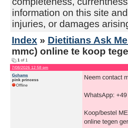
completeness, currentness, s
information on this site and
injuries, or damages arising
Index
»
Dietitians Ask M
mmc) online te koop tege
1
of 1
7/08/2026 12:58 pm
Gchams
Neem contact me
pink princess
Offline
WhatsApp: +49
Koop/bestel M
online tegen ge