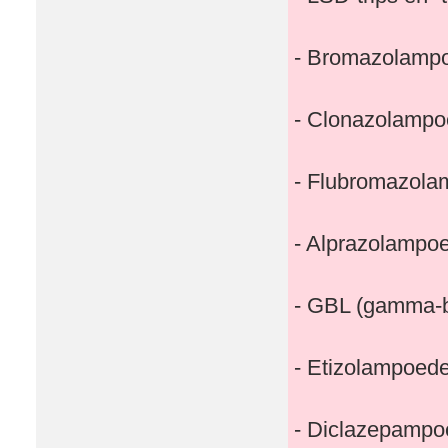
- Bromazolamp
- Clonazolampo
- Flubromazola
- Alprazolampo
- GBL (gamma-b
- Etizolampoede
- Diclazepampo