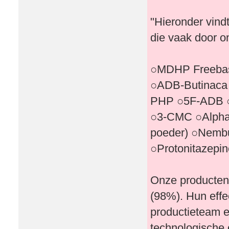
"Hieronder vind
die vaak door o
○MDHP Freebas
○ADB-Butinaca
PHP ○5F-ADB ○
○3-CMC ○Alpha
poeder) ○Nembu
○Protonitazepi
Onze producten
(98%). Hun effe
productieteam e
technologische