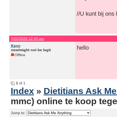
//U kunt bij on
7/22/2026 12:33 am
Keryr
hello
new/might not be legit
Offline
1
of 1
Index
»
Dietitians Ask M
mmc) online te koop tege
Jump to: