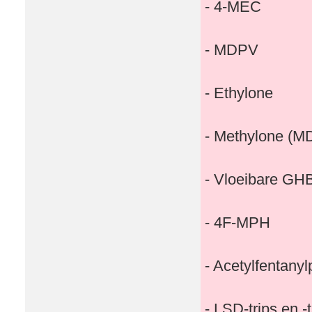
- 4-MEC
- MDPV
- Ethylone
- Methylone (
- Vloeibare GH
- 4F-MPH
- Acetylfentany
- LSD-trips en -