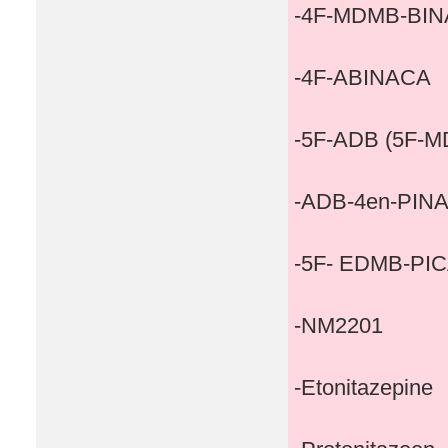
-4F-MDMB-BI
-4F-ABINACA
-5F-ADB (5F-
-ADB-4en-PIN
-5F- EDMB-PI
-NM2201
-Etonitazepine