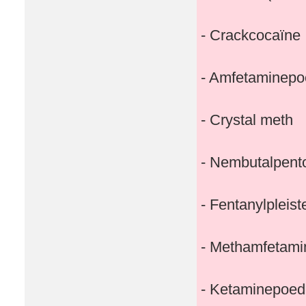
- Crackcocaïne
- Amfetaminepo
- Crystal meth
- Nembutalpento
- Fentanylpleis
- Methamfetami
- Ketaminepoed