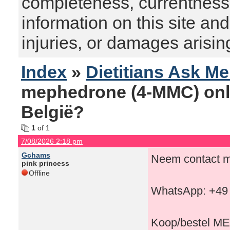
completeness, currentness, s
information on this site and
injuries, or damages arising
Index
»
Dietitians Ask M
mephedrone (4-MMC) onli
België?
1
of 1
7/08/2026 2:18 pm
Gchams
Neem contact me
pink princess
Offline
WhatsApp: +49
Koop/bestel M