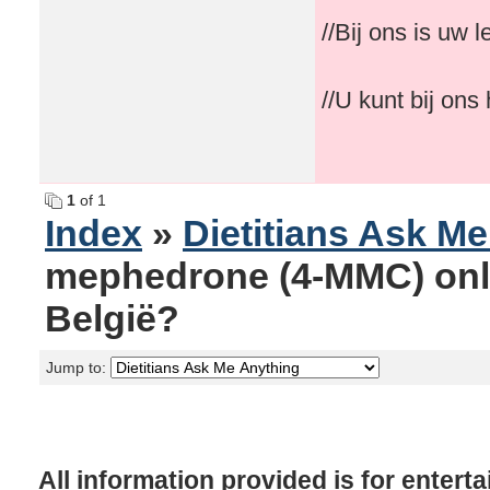
//Bij ons is uw 
//U kunt bij on
1
of 1
Index
»
Dietitians Ask M
mephedrone (4-MMC) onli
België?
Jump to:
All information provided is for enter