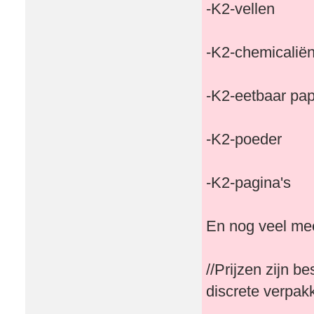
-K2-vellen
-K2-chemicalië
-K2-eetbaar pap
-K2-poeder
-K2-pagina's
En nog veel me
//Prijzen zijn 
discrete verpak