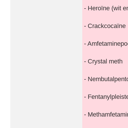
- Heroïne (wit e
- Crackcocaïne
- Amfetaminepo
- Crystal meth
- Nembutalpento
- Fentanylpleis
- Methamfetami