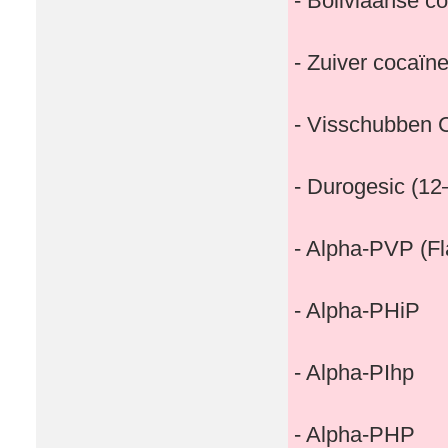
- Boliviaanse c
- Zuiver cocaïn
- Visschubben 
- Durogesic (12
- Alpha-PVP (Fla
- Alpha-PHiP
- Alpha-PIhp
- Alpha-PHP