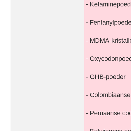
- Ketaminepoed
- Fentanylpoede
- MDMA-kristall
- Oxycodonpoe
- GHB-poeder
- Colombiaanse
- Peruaanse co