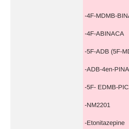
-4F-MDMB-BI
-4F-ABINACA
-5F-ADB (5F-
-ADB-4en-PIN
-5F- EDMB-PI
-NM2201
-Etonitazepine