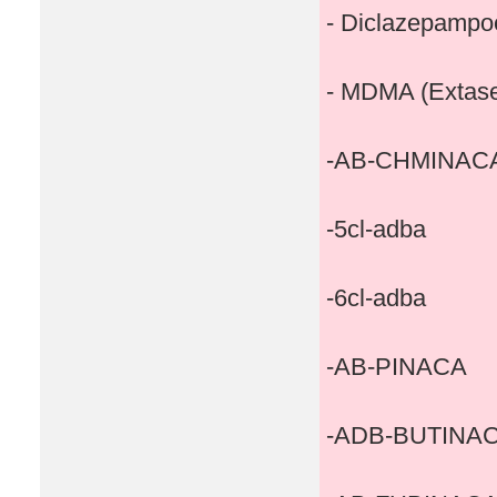
- Diclazepampo
- MDMA (Extas
-AB-CHMINAC
-5cl-adba
-6cl-adba
-AB-PINACA
-ADB-BUTINA