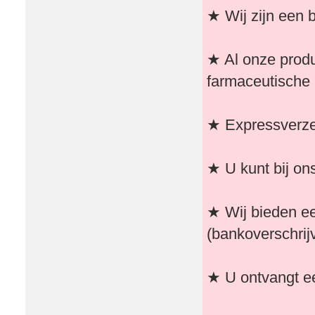
★ Wij zijn een b
★ Al onze produ
farmaceutische 
★ Expressverzen
★ U kunt bij on
★ Wij bieden e
(bankoverschrijv
★ U ontvangt ee