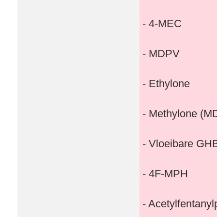
- 4-MEC
- MDPV
- Ethylone
- Methylone (
- Vloeibare GH
- 4F-MPH
- Acetylfentany