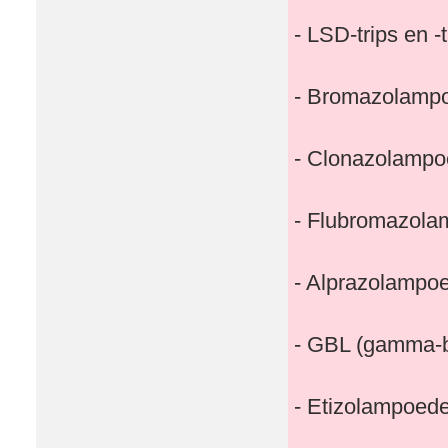
- LSD-trips en -
- Bromazolamp
- Clonazolampo
- Flubromazola
- Alprazolampo
- GBL (gamma-b
- Etizolampoede