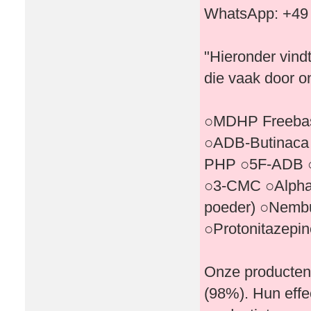
WhatsApp: +49
"Hieronder vind
die vaak door o
○MDHP Freebas
○ADB-Butinaca
PHP ○5F-ADB ○
○3-CMC ○Alpha
poeder) ○Nembu
○Protonitazepi
Onze producten
(98%). Hun effe