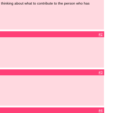
f thinking about what to contribute to the person who has
#2
#3
#4