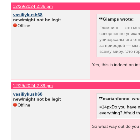
12/29/2024 2:36 pm
vasiliykush68
Glamps wrote:
new/might not be legit
Offline
Глэмпинг — это ме
совершенно уникал
универсального отп
за природой — мы 
всему миру. Это го
Yes, this is indeed an in
12/29/2024 2:39 pm
vasiliykush68
marianfennel wro
new/might not be legit
Offline
=14pxDo you have no 
everything? Afraid t
So what way out do you 