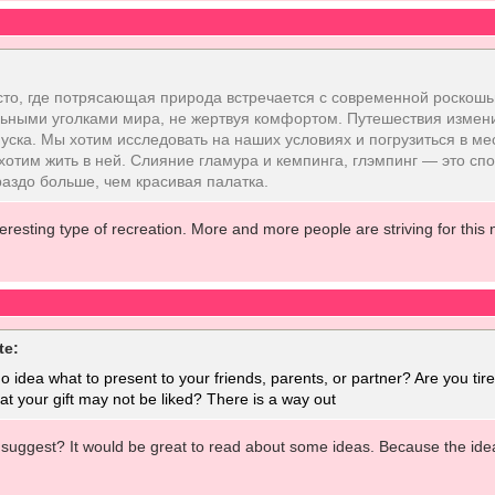
сто, где потрясающая природа встречается с современной роскошь
ьными уголками мира, не жертвуя комфортом. Путешествия измени
уска. Мы хотим исследовать на наших условиях и погрузиться в м
хотим жить в ней. Слияние гламура и кемпинга, глэмпинг — это с
раздо больше, чем красивая палатка.
teresting type of recreation. More and more people are striving for this 
te:
idea what to present to your friends, parents, or partner? Are you tire
hat your gift may not be liked? There is a way out
suggest? It would be great to read about some ideas. Because the idea