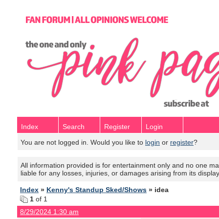
Index
Search
Register
Login
You are not logged in. Would you like to
login
or
register
?
All information provided is for entertainment only and no one mak
liable for any losses, injuries, or damages arising from its displa
Index
»
Kenny's Standup Sked/Shows
» idea
1
of 1
8/29/2024 1:30 am