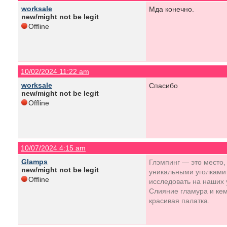
worksale
Мда конечно.
new/might not be legit
Offline
10/02/2024 11:22 am
worksale
Спасибо
new/might not be legit
Offline
10/07/2024 4:15 am
Glamps
Глэмпинг — это место,
new/might not be legit
уникальными уголками 
Offline
исследовать на наших 
Слияние гламура и кем
красивая палатка.