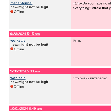
marianfennel
=14pxDo you have no idea
new/might not be legit
everything? Afraid that 
Offline
9/28/2024 5:15 am
worksale
Ух ты
new/might not be legit
Offline
9/28/2024 5:33 am
worksale
Это очень интересно
new/might not be legit
Offline
10/01/2024 6:49 am