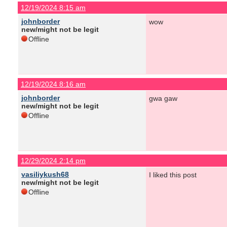
12/19/2024 8:15 am
johnborder
wow
new/might not be legit
Offline
12/19/2024 8:16 am
johnborder
gwa gaw
new/might not be legit
Offline
12/29/2024 2:14 pm
vasiliykush68
I liked this post
new/might not be legit
Offline