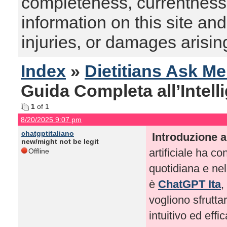
completeness, currentness, s
information on this site and
injuries, or damages arising
Index
»
Dietitians Ask M
Guida Completa all’Intellig
1
of 1
8/20/2025 9:07 pm
chatgptitaliano
Introduzione 
new/might not be legit
artificiale ha c
Offline
quotidiana e nel
è
ChatGPT Ita
,
vogliono sfrutta
intuitivo ed eff