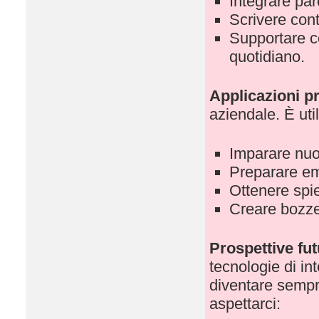
Integrare par
Scrivere cont
Supportare c
quotidiano.
Applicazioni p
aziendale. È uti
Imparare nuo
Preparare ema
Ottenere spie
Creare bozze 
Prospettive fu
tecnologie di in
diventare sempr
aspettarci: