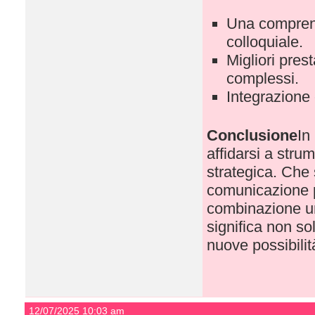
Una comprens
colloquiale.
Migliori pres
complessi.
Integrazione c
Conclusione
In
affidarsi a str
strategica. Che s
comunicazione p
combinazione uni
significa non so
nuove possibilit
12/07/2025 10:03 am