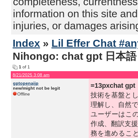
completeness, currentness, s
information on this site and
injuries, or damages arising
Index
»
Lil Effer Chat #a
Nihongo: chat gpt 日本語 
1
of 1
8/21/2025 3:08 am
gptopenaijp
=13pxchat 
new/might not be legit
技術を基盤とし
Offline
理解し、自然
ユーザーはこの
作成、翻訳支
務を進めるこ