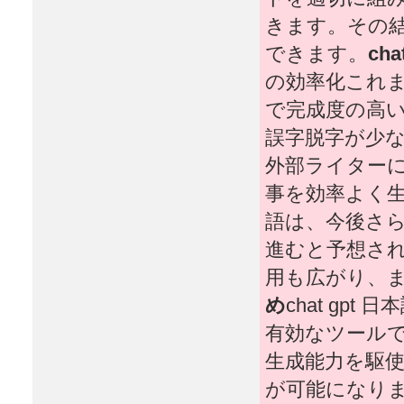
きます。その
できます。
ch
の効率化これ
で完成度の高
誤字脱字が少
外部ライター
事を効率よく
語は、今後さ
進むと予想さ
用も広がり、
め
chat gp
有効なツール
生成能力を駆
が可能になります