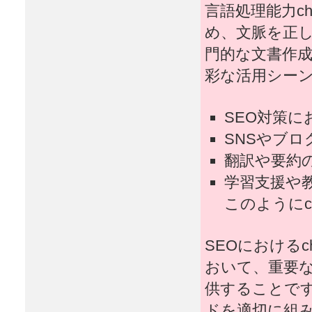
言語処理能力ch
め、文脈を正
門的な文書作
彩な活用シー
SEO対策
SNSやブロ
翻訳や要約
学習支援や
このようにc
SEOにおけるc
おいて、重要
供することです。
ドを適切に組