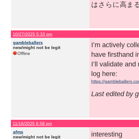
はさらに高ま
10/27/2025 5:33 pm
gambleballers
I’m actively col
new/might not be legit
have firsthand 
Offline
I’ll validate an
log here:
https://gambleballers.c
Last edited by 
11/16/2025 6:58 pm
afms
interesting
new/might not be legit