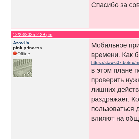
Спасибо за со
12/23/2025 2:29 pm
AzovUa
Мобильное при
pink princess
времени. Как 
Offline
https://stawki07.bet/ru/
в этом плане п
проверить нуж
лишних действи
раздражает. К
пользоваться 
влияют на общ