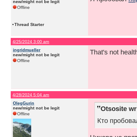
new/might not be legit
Offline
•
Thread Starter
4/25/2024 3:00 am
ingridmueller
That's not healt
new/might not be legit
Offline
4/28/2024 5:04 am
OlegGurin
Otsosite wr
new/might not be legit
Offline
Кто пробовал