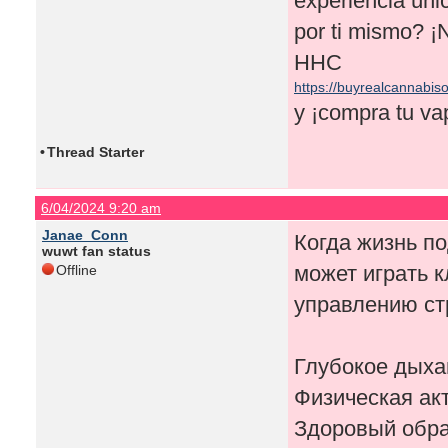
experiencia ún
por ti mismo? ¡
HHC
https://buyrealcannabis
y ¡compra tu v
•
Thread Starter
6/04/2024 9:20 am
Janae_Conn
Когда жизнь п
wuwt fan status
может играть к
Offline
управлению ст
Глубокое дыха
Физическая акт
Здоровый обра