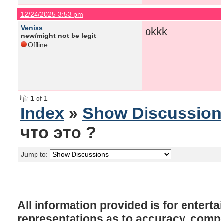
12/24/2025 3:53 pm
Veniss
okkk
new/might not be legit
Offline
1
of 1
Index
»
Show Discussio
что это ?
Jump to:
All information provided is for enter
representations as to accuracy, comple