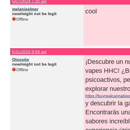
5/07/2024 7:20 am
melanieelmer
cool
new/might not be legit
Offline
5/31/2024 9:59 am
Otsosite
¡Descubre un nu
new/might not be legit
vapes HHC! ¿Bu
Offline
psicoactivos, p
explorar nuestro
https://buyrealcannabis
y descubrir la
Encontrarás una
sabores increíb