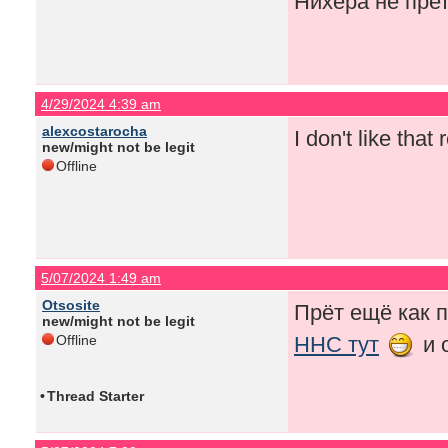
Нихера не пре
4/29/2024 4:39 am
alexcostarocha
I don't like that 
new/might not be legit
Offline
5/07/2024 1:49 am
Otsosite
Прёт ещё как 
new/might not be legit
Offline
HHC тут
и 
•
Thread Starter