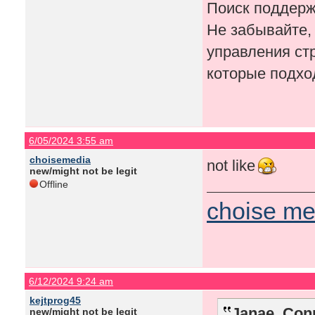
Поиск поддерж
Не забывайте,
управления стр
которые подхо
6/05/2024 3:55 am
choisemedia
not like
new/might not be legit
Offline
choise me
6/12/2024 9:24 am
kejtprog45
Janae_Conn
new/might not be legit