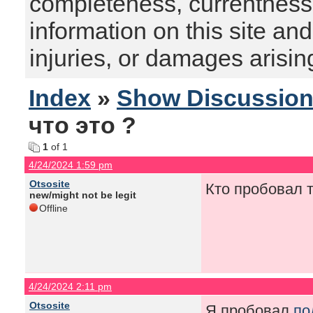
completeness, currentness, s
information on this site and
injuries, or damages arising
Index
»
Show Discussio
что это ?
1
of 1
4/24/2024 1:59 pm
Otsosite
Кто пробовал т
new/might not be legit
Offline
4/24/2024 2:11 pm
Otsosite
Я пробовал
по