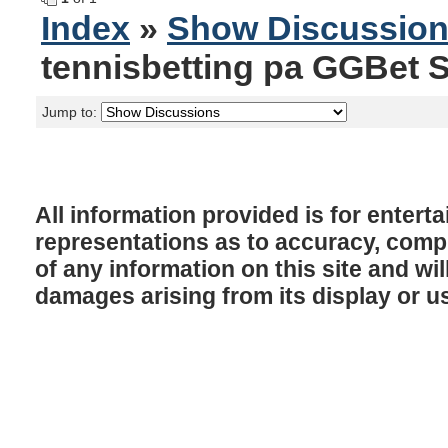
Index
»
Show Discussio
tennisbetting pa GGBet 
Jump to:
All information provided is for enter
representations as to accuracy, comple
of any information on this site and will
damages arising from its display or u