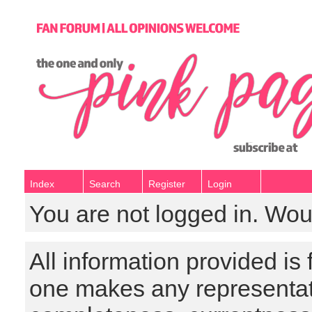
Index
Search
Register
Login
You are not logged in. Wou
All information provided is
one makes any representat