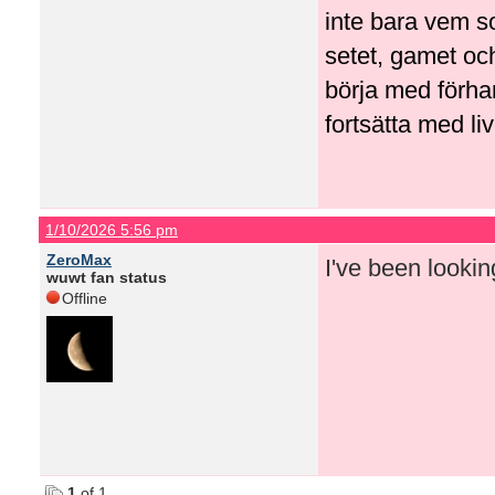
inte bara vem 
setet, gamet och
börja med förha
fortsätta med li
1/10/2026 5:56 pm
ZeroMax
I've been looking
wuwt fan status
Offline
1
of 1