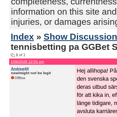
completeness, currentness, s
information on this site and
injuries, or damages arising
Index
»
Show Discussio
tennisbetting pa GGBet 
1
of 1
1/06/2026 12:01 pm
Andrew44
Hej allihopa! På
new/might not be legit
den svenska spe
Offline
deras utbud sär
för att kika in, 
länge tidigare,
avsluta karriäre