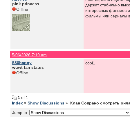
pink princess
держит стабильно высо
Offline
интересных фильмов и 
фильмы или сериалы в
5/06/2026 7:19 am
586happy
cool1
wuwt fan status
Offline
1
of 1
Index
»
Show Discussions
» Клан Сопрано смотреть онл
Jump to: