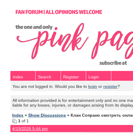
Index
Search
Register
Login
You are not logged in. Would you like to
login
or
register
?
All information provided is for entertainment only and no one mak
liable for any losses, injuries, or damages arising from its displa
Index
»
Show Discussions
» Клан Сопрано смотреть онла
1
of 1
4/19/2026 5:44 pm