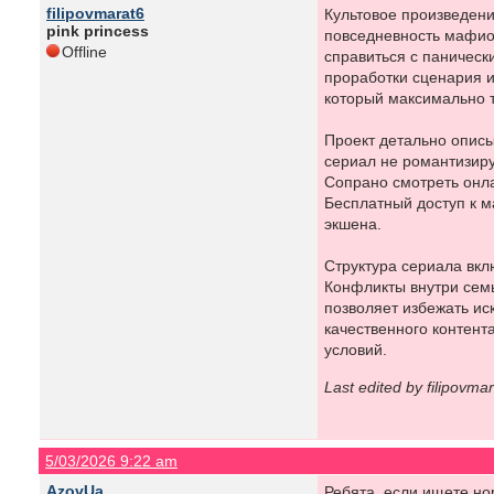
filipovmarat6
Культовое произведен
pink princess
повседневность мафиоз
Offline
справиться с паническ
проработки сценария и
который максимально т
Проект детально описы
сериал не романтизиру
Сопрано смотреть он
Бесплатный доступ к 
экшена.
Структура сериала вкл
Конфликты внутри семь
позволяет избежать и
качественного контент
условий.
Last edited by filipovma
5/03/2026 9:22 am
AzovUa
Ребята, если ищете но