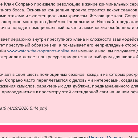
ие Клан Сопрано произвело революцию в жанре криминальных сери
ного босса. Основная концепция проекта строится вокруг сеансов
ими атаками и экзистенциальным кризисом. Желающие клан Сопран
 актерское мастерство Джеймса Гандольфини. Наш сайт предлагае
очно передает эмоциональный накал и лексические особенности о
вает иерархию внутри преступного клана и сложности взаимодейс
ет преступный образ жизни, а показывает его неприглядные стор
лайн
www.watch-the-sopranos-online.net
именно у нас, вы получаете д
материалам делает наш ресурс приоритетным выбором для широкой
ючает в себя шесть полноценных сезонов, каждый из которых раск
и Сопрано часто переплетаются с деловыми интересами, создавая
скажения смыслов, характерных для дубляжа, предназначенного дл
а присоединиться к просмотру этой легендарной саги на нашем о
rat6 (4/19/2026 5:44 pm)
рмальный киносайт в 2026 году – запишите
Пиратка Сериалы
. Я п