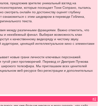
алов, предложив зрителю уникальный взгляд на
 психотерапии, которые посещает Тони Сопрано, пытаясь
о смотреть онлайн по достоинству оценят глубину
т ознакомиться с этим шедевром в переводе Гоблина,
ригинального текста.
твия между различными фракциями. Важно отметить, что
оны и неизбежный финал. Выбирая возможность клан
оступ к качественному видеоряду и чистому звуку.
 аудитории, ценящей интеллектуальное кино с элементами
рывает новые грани личности ключевых персонажей.
 тугой узел противоречий. Перевод от Дмитрия Пучкова
я широкого телеэфира. Мы приглашаем всех ценителей
фициальном веб-ресурсе без регистрации и дополнительных
#2
ользуюсь им уже больше месяца и могу сказать, что сайт