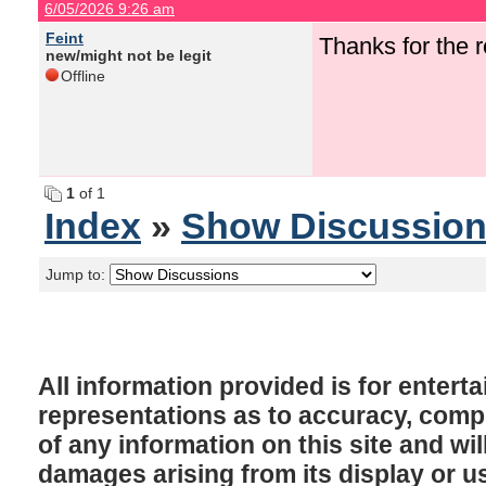
6/05/2026 9:26 am
Feint
Thanks for the
new/might not be legit
Offline
1
of 1
Index
»
Show Discussio
Jump to:
All information provided is for enter
representations as to accuracy, comple
of any information on this site and will
damages arising from its display or u