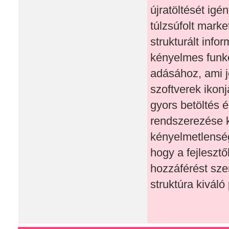
újratöltését igé
túlzsúfolt marke
strukturált inf
kényelmes funkc
adásához, ami je
szoftverek ikonj
gyors betöltés 
rendszerezése k
kényelmetlenség
hogy a fejlesztő
hozzáférést sze
struktúra kiváló