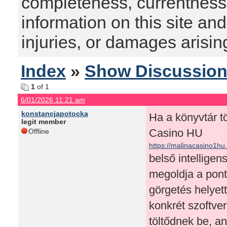
completeness, currentness, s
information on this site and
injuries, or damages arising
Index
»
Show Discussio
1
of 1
6/01/2026 11:21 am
konstancjapotocka
Ha a könyvtár t
legit member
Casino HU
Offline
https://malinacasino1hu
belső intelligen
megoldja a pont
görgetés helyet
konkrét szoftver
töltődnek be, an