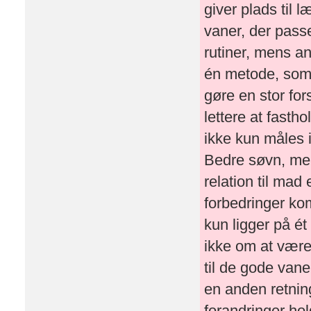
giver plads til l
vaner, der passe
rutiner, mens and
én metode, som f
gøre en stor for
lettere at fast
ikke kun måles i
Bedre søvn, mer
relation til mad
forbedringer kom
kun ligger på ét
ikke om at være
til de gode vane
en anden retning
forandringer hol