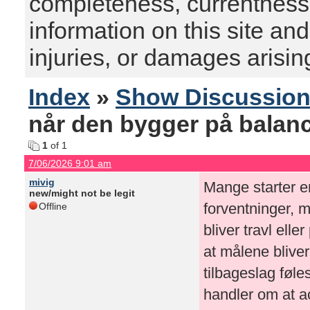
completeness, currentness, s
information on this site and
injuries, or damages arising
Index
»
Show Discussio
når den bygger på balan
1
of 1
7/06/2026 9:01 am
mivig
Mange starter e
new/might not be legit
forventninger, 
Offline
bliver travl ell
at målene blive
tilbageslag føl
handler om at ac