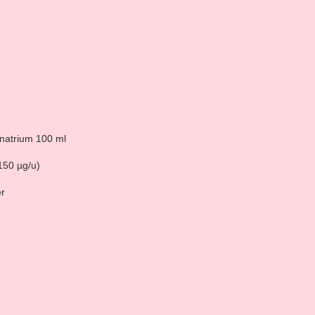
lnatrium 100 ml
150 µg/u)
r