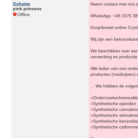
Gchams
Neem contact met ons o
pink princess
Offline
WhatsApp: +49 1575 3
Koop/bestel online Cryst
Wij zijn een betrouwbar
We beschikken over een 
verwerking en productie
Alle leden van ons ond
producten (medicijnen) 
... We hebben de volge
○Onderzoekschemicalië
○Synthetische opioïden
○Synthetische cannabin
○Synthetische stimuler
○Synthetische benzodia
○Synthetische cathinon