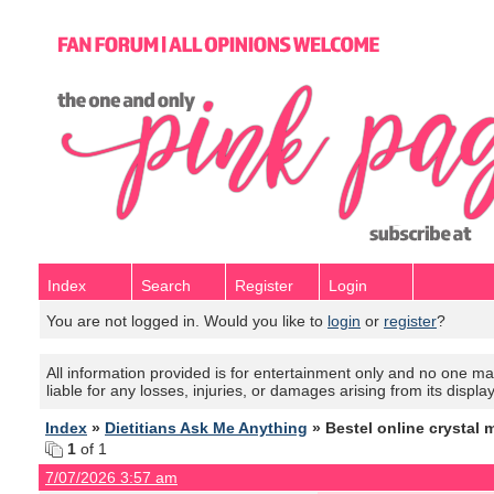
Index
Search
Register
Login
You are not logged in. Would you like to
login
or
register
?
All information provided is for entertainment only and no one mak
liable for any losses, injuries, or damages arising from its displa
Index
»
Dietitians Ask Me Anything
» Bestel online crystal 
1
of 1
7/07/2026 3:57 am