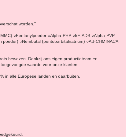
 overschat worden."
-MMC) ○Fentanylpoeder ○Alpha-PHP ○5F-ADB ○Alpha-PVP
 poeder) ○Nembutal (pentobarbitalnatrium) ○AB-CHMINACA
hoots bewezen. Dankzij ons eigen productieteam en
e toegevoegde waarde voor onze klanten.
0% in alle Europese landen en daarbuiten.
goedgekeurd.