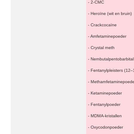
- 2-CMC
- Heroïne (wit en bruin)
- Crackcocaïne
- Amfetaminepoeder
- Crystal meth
- Nembutalpentobarbita
- Fentanylpleisters (12–
- Methamfetaminepoede
- Ketaminepoeder
- Fentanylpoeder
- MDMA-kristallen
- Oxycodonpoeder