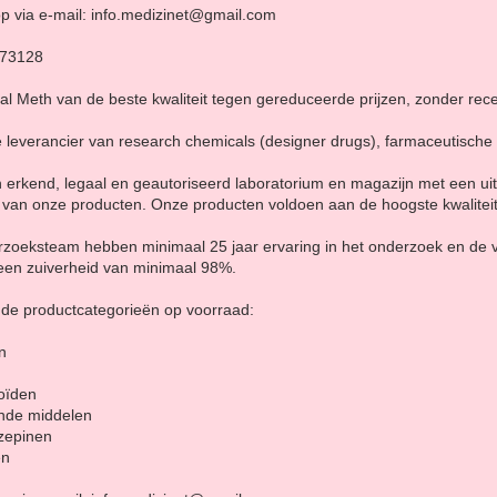
p via e-mail: info.medizinet@gmail.com
873128
al Meth van de beste kwaliteit tegen gereduceerde prijzen, zonder rece
e leverancier van research chemicals (designer drugs), farmaceutische
erkend, legaal en geautoriseerd laboratorium en magazijn met een ui
 van onze producten. Onze producten voldoen aan de hoogste kwalitei
erzoeksteam hebben minimaal 25 jaar ervaring in het onderzoek en de
een zuiverheid van minimaal 98%.
nde productcategorieën op voorraad:
n
oïden
ende middelen
zepinen
en