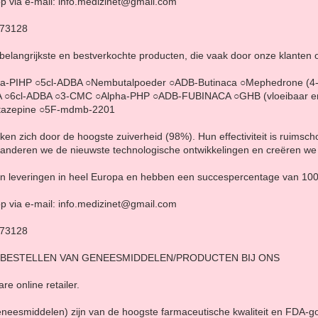
p via e-mail: info.medizinet@gmail.com
873128
 belangrijkste en bestverkochte producten, die vaak door onze klanten
a-PIHP ○5cl-ADBA ○Nembutalpoeder ○ADB-Butinaca ○Mephedrone (4
 ○6cl-ADBA ○3-CMC ○Alpha-PHP ○ADB-FUBINACA ○GHB (vloeibaar en
nitazepine ○5F-mdmb-2201
n zich door de hoogste zuiverheid (98%). Hun effectiviteit is ruimsc
aranderen we de nieuwste technologische ontwikkelingen en creëren w
d in leveringen in heel Europa en hebben een succespercentage van 10
p via e-mail: info.medizinet@gmail.com
873128
 BESTELLEN VAN GENEESMIDDELEN/PRODUCTEN BIJ ONS
re online retailer.
eneesmiddelen) zijn van de hoogste farmaceutische kwaliteit en FDA-