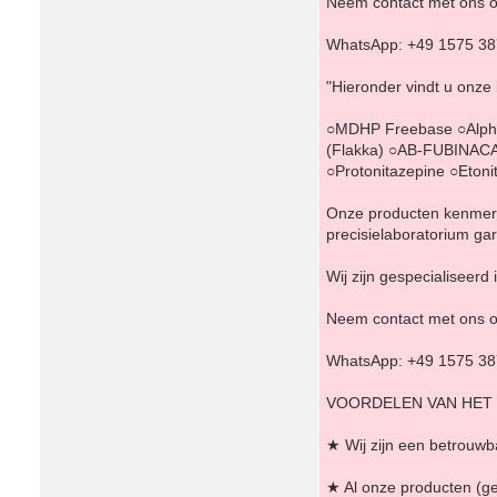
Neem contact met ons o
WhatsApp: +49 1575 3
"Hieronder vindt u onze
○MDHP Freebase ○Alph
(Flakka) ○AB-FUBINACA
○Protonitazepine ○Eto
Onze producten kenmerke
precisielaboratorium g
Wij zijn gespecialiseer
Neem contact met ons o
WhatsApp: +49 1575 3
VOORDELEN VAN HET
★ Wij zijn een betrouwba
★ Al onze producten (g