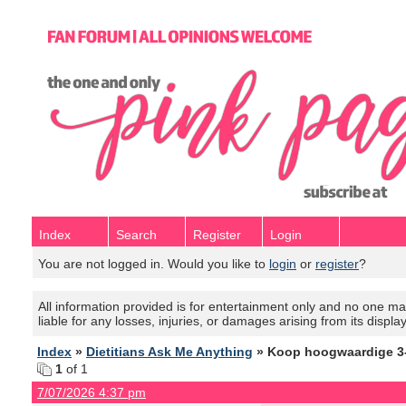
Index
Search
Register
Login
You are not logged in. Would you like to
login
or
register
?
All information provided is for entertainment only and no one mak
liable for any losses, injuries, or damages arising from its displa
Index
»
Dietitians Ask Me Anything
» Koop hoogwaardige 3-M
1
of 1
7/07/2026 4:37 pm