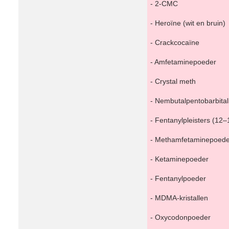
- 2-CMC
- Heroïne (wit en bruin)
- Crackcocaïne
- Amfetaminepoeder
- Crystal meth
- Nembutalpentobarbita
- Fentanylpleisters (12–
- Methamfetaminepoede
- Ketaminepoeder
- Fentanylpoeder
- MDMA-kristallen
- Oxycodonpoeder