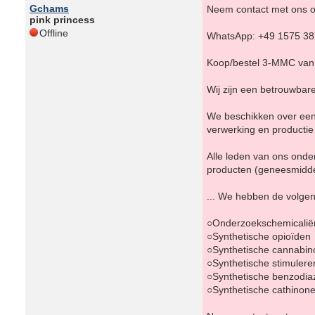
Gchams
Neem contact met ons o
pink princess
Offline
WhatsApp: +49 1575 3
Koop/bestel 3-MMC van d
Wij zijn een betrouwbar
We beschikken over een 
verwerking en productie
Alle leden van ons ond
producten (geneesmidde
... We hebben de volge
○Onderzoekschemicalië
○Synthetische opioïden
○Synthetische cannabin
○Synthetische stimuler
○Synthetische benzodia
○Synthetische cathinon