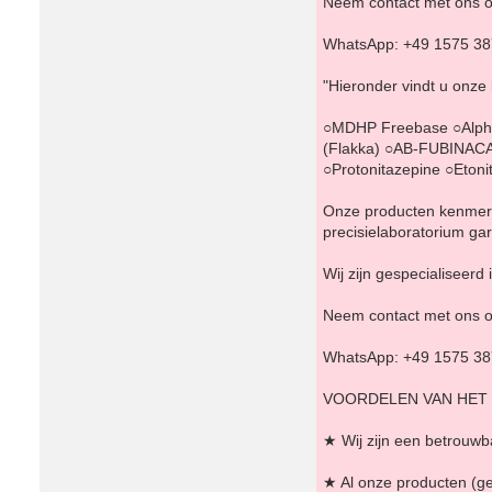
Neem contact met ons o
WhatsApp: +49 1575 3
"Hieronder vindt u onze
○MDHP Freebase ○Alph
(Flakka) ○AB-FUBINACA
○Protonitazepine ○Eto
Onze producten kenmerke
precisielaboratorium g
Wij zijn gespecialiseer
Neem contact met ons o
WhatsApp: +49 1575 3
VOORDELEN VAN HET
★ Wij zijn een betrouwba
★ Al onze producten (g