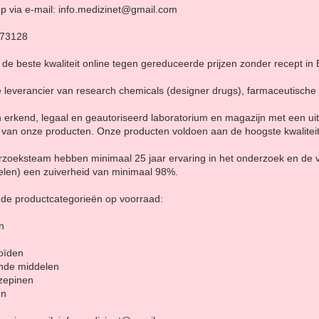
p via e-mail: info.medizinet@gmail.com
873128
e beste kwaliteit online tegen gereduceerde prijzen zonder recept in 
e leverancier van research chemicals (designer drugs), farmaceutische
erkend, legaal en geautoriseerd laboratorium en magazijn met een ui
 van onze producten. Onze producten voldoen aan de hoogste kwalitei
erzoeksteam hebben minimaal 25 jaar ervaring in het onderzoek en de
len) een zuiverheid van minimaal 98%.
nde productcategorieën op voorraad:
n
oïden
ende middelen
zepinen
en