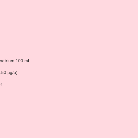
lnatrium 100 ml
150 µg/u)
r