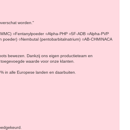
 overschat worden."
-MMC) ○Fentanylpoeder ○Alpha-PHP ○5F-ADB ○Alpha-PVP
 poeder) ○Nembutal (pentobarbitalnatrium) ○AB-CHMINACA
hoots bewezen. Dankzij ons eigen productieteam en
e toegevoegde waarde voor onze klanten.
0% in alle Europese landen en daarbuiten.
goedgekeurd.