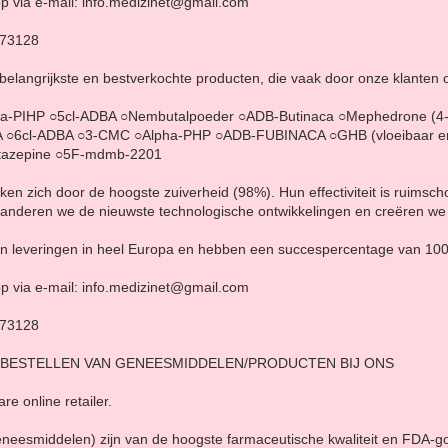
p via e-mail: info.medizinet@gmail.com
873128
 belangrijkste en bestverkochte producten, die vaak door onze klanten
a-PIHP ○5cl-ADBA ○Nembutalpoeder ○ADB-Butinaca ○Mephedrone (4
 ○6cl-ADBA ○3-CMC ○Alpha-PHP ○ADB-FUBINACA ○GHB (vloeibaar en
nitazepine ○5F-mdmb-2201
n zich door de hoogste zuiverheid (98%). Hun effectiviteit is ruimsc
aranderen we de nieuwste technologische ontwikkelingen en creëren w
d in leveringen in heel Europa en hebben een succespercentage van 10
p via e-mail: info.medizinet@gmail.com
873128
 BESTELLEN VAN GENEESMIDDELEN/PRODUCTEN BIJ ONS
re online retailer.
eneesmiddelen) zijn van de hoogste farmaceutische kwaliteit en FDA-