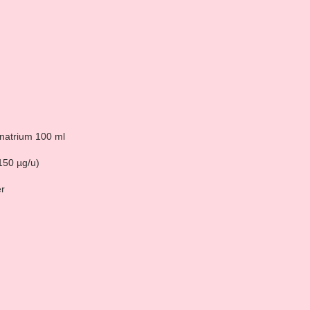
lnatrium 100 ml
150 µg/u)
r