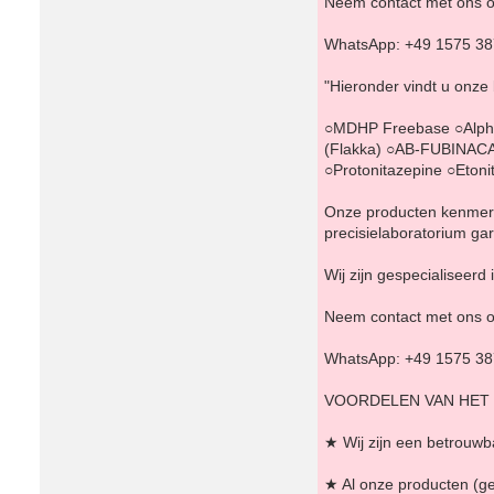
Neem contact met ons o
WhatsApp: +49 1575 3
"Hieronder vindt u onze
○MDHP Freebase ○Alph
(Flakka) ○AB-FUBINACA
○Protonitazepine ○Eto
Onze producten kenmerke
precisielaboratorium g
Wij zijn gespecialiseer
Neem contact met ons o
WhatsApp: +49 1575 3
VOORDELEN VAN HET
★ Wij zijn een betrouwba
★ Al onze producten (g