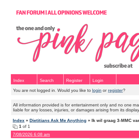
Index
Search
Register
Login
You are not logged in. Would you like to
login
or
register
?
All information provided is for entertainment only and no one mak
liable for any losses, injuries, or damages arising from its displa
Index
»
Dietitians Ask Me Anything
» Ik wil graag 3-MMC van
1
of 1
7/08/2026 6:08 am