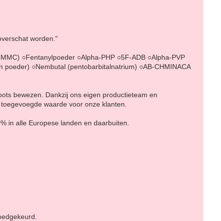
 overschat worden."
-MMC) ○Fentanylpoeder ○Alpha-PHP ○5F-ADB ○Alpha-PVP
 poeder) ○Nembutal (pentobarbitalnatrium) ○AB-CHMINACA
hoots bewezen. Dankzij ons eigen productieteam en
e toegevoegde waarde voor onze klanten.
0% in alle Europese landen en daarbuiten.
goedgekeurd.