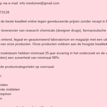
p via e-mail: info.medizinet@gmail.com
873128
e beste kwaliteit online tegen gereduceerde prijzen zonder recept in 
e leverancier van research chemicals (designer drugs), farmaceutische
erkend, legaal en geautoriseerd laboratorium en magazijn met een ui
 van onze producten. Onze producten voldoen aan de hoogste kwalitei
erzoeksteam hebben minimaal 25 jaar ervaring in het onderzoek en de
len) een zuiverheid van minimaal 98%.
nde productcategorieën op voorraad:
n
oïden
ende middelen
zepinen
en