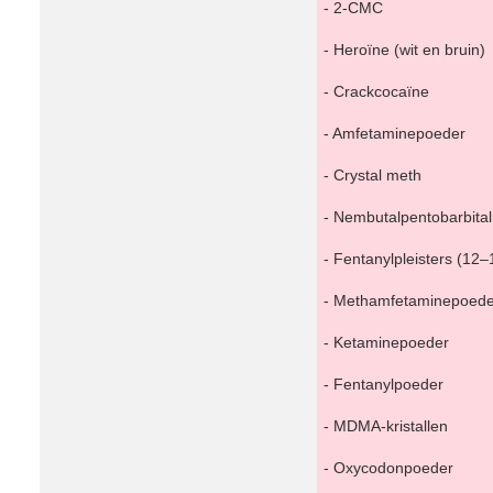
- 2-CMC
- Heroïne (wit en bruin)
- Crackcocaïne
- Amfetaminepoeder
- Crystal meth
- Nembutalpentobarbita
- Fentanylpleisters (12–
- Methamfetaminepoede
- Ketaminepoeder
- Fentanylpoeder
- MDMA-kristallen
- Oxycodonpoeder