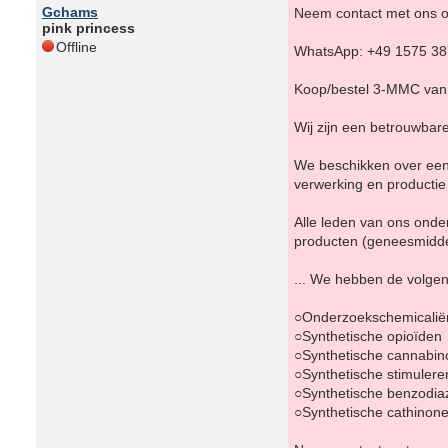
Gchams
Neem contact met ons o
pink princess
Offline
WhatsApp: +49 1575 3
Koop/bestel 3-MMC van d
Wij zijn een betrouwbar
We beschikken over een 
verwerking en productie
Alle leden van ons ond
producten (geneesmidde
... We hebben de volge
○Onderzoekschemicalië
○Synthetische opioïden
○Synthetische cannabin
○Synthetische stimuler
○Synthetische benzodia
○Synthetische cathinon