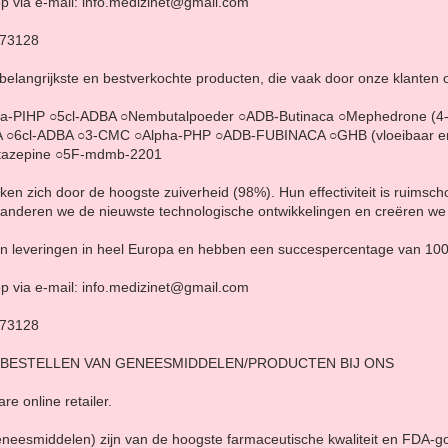
p via e-mail: info.medizinet@gmail.com
873128
 belangrijkste en bestverkochte producten, die vaak door onze klanten
a-PIHP ○5cl-ADBA ○Nembutalpoeder ○ADB-Butinaca ○Mephedrone (4
 ○6cl-ADBA ○3-CMC ○Alpha-PHP ○ADB-FUBINACA ○GHB (vloeibaar en
nitazepine ○5F-mdmb-2201
n zich door de hoogste zuiverheid (98%). Hun effectiviteit is ruimsc
aranderen we de nieuwste technologische ontwikkelingen en creëren w
d in leveringen in heel Europa en hebben een succespercentage van 10
p via e-mail: info.medizinet@gmail.com
873128
 BESTELLEN VAN GENEESMIDDELEN/PRODUCTEN BIJ ONS
re online retailer.
eneesmiddelen) zijn van de hoogste farmaceutische kwaliteit en FDA-