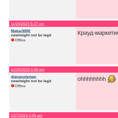
11/24/2023 5:27 pm
Makar3000
Крауд-маркети
new/might not be legit
Offline
12/25/2023 5:00 pm
dianacoleman
ohhhhhhhh
new/might not be legit
Offline
2/27/2024 5:09 am