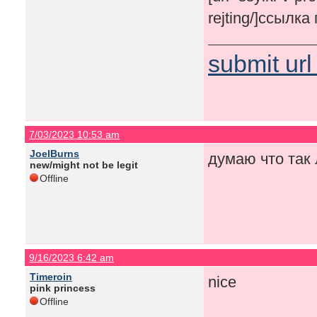
rejting/]ссылка
submit url
7/03/2023 10:53 am
JoelBurns
думаю что так 
new/might not be legit
Offline
9/16/2023 6:42 am
Timeroin
nice
pink princess
Offline