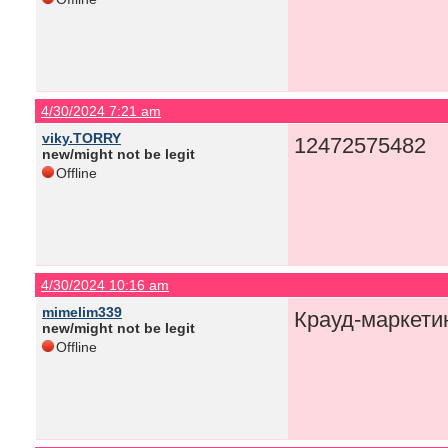
4/30/2024 7:21 am
viky.TORRY
12472575482
new/might not be legit
Offline
4/30/2024 10:16 am
mimelim339
Крауд-маркети
new/might not be legit
Offline