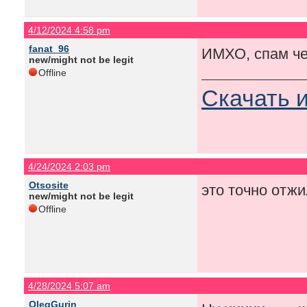
4/12/2024 4:58 pm
fanat_96
ИМХО, спам че
new/might not be legit
Offline
Скачать 
4/24/2024 2:03 pm
Otsosite
это точно отжи
new/might not be legit
Offline
4/28/2024 5:07 am
OlegGurin