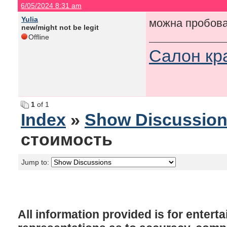
6/05/2024 8:31 am
Yulia
можна пробов
new/might not be legit
Offline
Салон кр
1
of 1
Index
»
Show Discussio
стоимость
Jump to:
All information provided is for enter