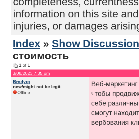
completeness, currentness, s
information on this site and
injuries, or damages arising
Index
»
Show Discussio
стоимость
1
of 1
3/08/2023 7:35 pm
Brodyrq
Веб-маркетинг
new/might not be legit
чтобы продвиж
Offline
себе различные
смогут находи
вербования кл