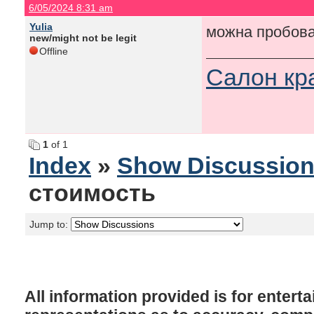
6/05/2024 8:31 am
Yulia
можна пробов
new/might not be legit
Offline
Салон кр
1
of 1
Index
»
Show Discussio
стоимость
Jump to:
All information provided is for enter