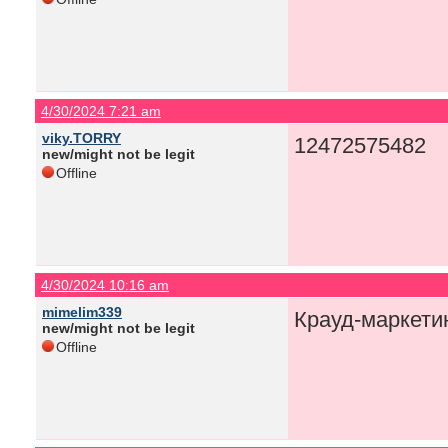
4/30/2024 7:21 am
viky.TORRY
12472575482
new/might not be legit
Offline
4/30/2024 10:16 am
mimelim339
Крауд-маркети
new/might not be legit
Offline