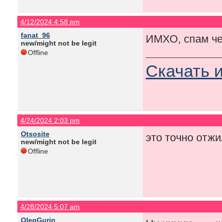
4/12/2024 4:58 pm
fanat_96
ИМХО, спам че
new/might not be legit
Offline
Скачать 
4/24/2024 2:03 pm
Otsosite
это точно отжи
new/might not be legit
Offline
4/28/2024 5:07 am
OlegGurin