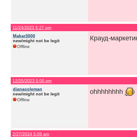
11/24/2023 5:27 pm
Makar3000
Крауд-маркети
new/might not be legit
Offline
12/25/2023 5:00 pm
dianacoleman
ohhhhhhhh
new/might not be legit
Offline
2/27/2024 5:09 am