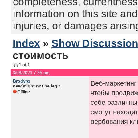
completeness, currentness, s
information on this site and
injuries, or damages arising
Index
»
Show Discussio
стоимость
1
of 1
3/08/2023 7:35 pm
Brodyrq
Веб-маркетинг
new/might not be legit
чтобы продвиж
Offline
себе различные
смогут находи
вербования кл