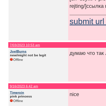
rejting/]ссылка
submit url
7/03/2023 10:53 am
JoelBurns
думаю что так 
new/might not be legit
Offline
9/16/2023 6:42 am
Timeroin
nice
pink princess
Offline