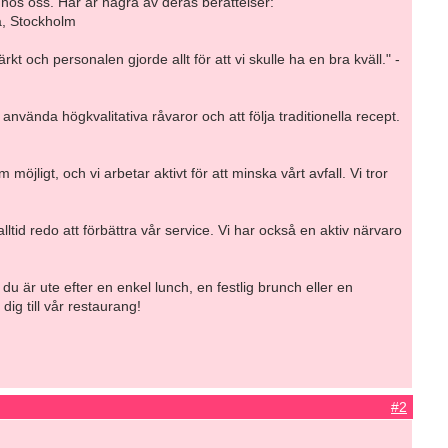
hos oss. Här är några av deras berättelser:
na, Stockholm
t och personalen gjorde allt för att vi skulle ha en bra kväll." -
använda högkvalitativa råvaror och att följa traditionella recept.
jligt, och vi arbetar aktivt för att minska vårt avfall. Vi tror
lltid redo att förbättra vår service. Vi har också en aktiv närvaro
är ute efter en enkel lunch, en festlig brunch eller en
ig till vår restaurang!
#2