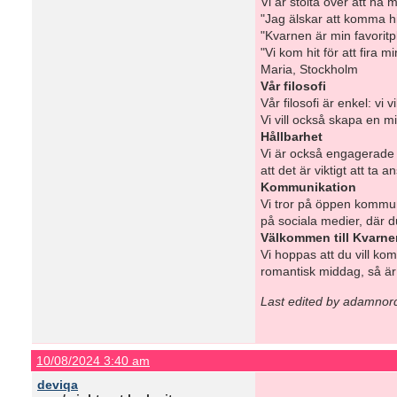
Vi är stolta över att h
"Jag älskar att komma hi
"Kvarnen är min favoritp
"Vi kom hit för att fira 
Maria, Stockholm
Vår filosofi
Vår filosofi är enkel: vi
Vi vill också skapa en 
Hållbarhet
Vi är också engagerade i 
att det är viktigt att ta 
Kommunikation
Vi tror på öppen kommunik
på sociala medier, där 
Välkommen till Kvarne
Vi hoppas att du vill k
romantisk middag, så är 
Last edited by adamnor
10/08/2024 3:40 am
deviqa