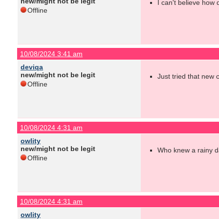
new/might not be legit
I can't believe how 
Offline
10/08/2024 3:41 am
deviqa
new/might not be legit
Just tried that new 
Offline
10/08/2024 4:31 am
owlity
new/might not be legit
Who knew a rainy da
Offline
10/08/2024 4:31 am
owlity