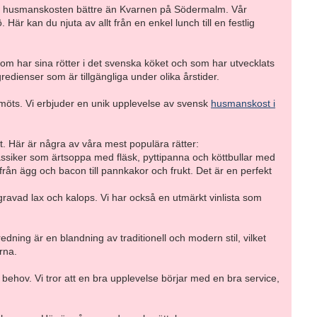
nska husmanskosten bättre än Kvarnen på Södermalm. Vår
r kan du njuta av allt från en enkel lunch till en festlig
om har sina rötter i det svenska köket och som har utvecklats
dienser som är tillgängliga under olika årstider.
 möts. Vi erbjuder en unik upplevelse av svensk
husmanskost i
 Här är några av våra mest populära rätter:
assiker som ärtsoppa med fläsk, pyttipanna och köttbullar med
från ägg och bacon till pannkakor och frukt. Det är en perfekt
 gravad lax och kalops. Vi har också en utmärkt vinlista som
ing är en blandning av traditionell och modern stil, vilket
rna.
a behov. Vi tror att en bra upplevelse börjar med en bra service,