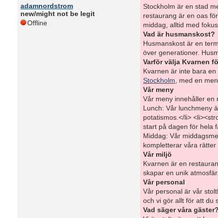
adamnordstrom
Stockholm är en stad me
new/might not be legit
restaurang är en oas för
Offline
middag, alltid med fokus 
Vad är husmanskost?
Husmanskost är en term s
över generationer. Husma
Varför välja Kvarnen 
Kvarnen är inte bara en
Stockholm
, med en meny 
Vår meny
Vår meny innehåller en 
Lunch: Vår lunchmeny är
potatismos.</li> <li><st
start på dagen för hela f
Middag: Vår middagsmeny 
kompletterar våra rätter 
Vår miljö
Kvarnen är en restauran
skapar en unik atmosfä
Vår personal
Vår personal är vår stolt
och vi gör allt för att
Vad säger våra gäster