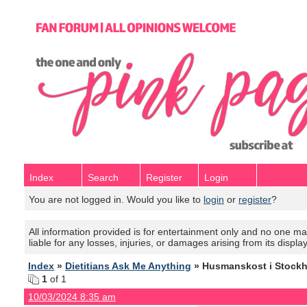
Index
Search
Register
Login
You are not logged in. Would you like to
login
or
register
?
All information provided is for entertainment only and no one mak
liable for any losses, injuries, or damages arising from its displa
Index
»
Dietitians Ask Me Anything
» Husmanskost i Stock
1
of 1
10/03/2024 8:35 am