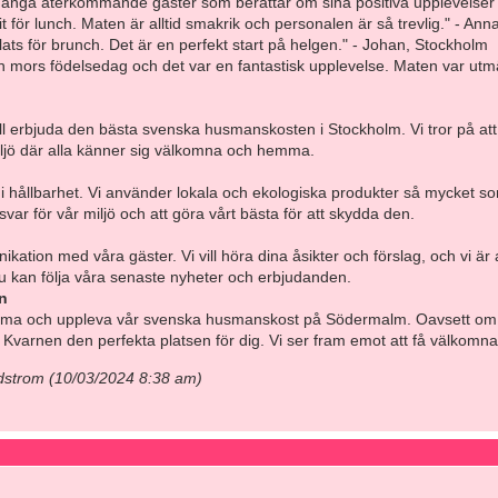
a många återkommande gäster som berättar om sina positiva upplevelser 
t för lunch. Maten är alltid smakrik och personalen är så trevlig." - An
lats för brunch. Det är en perfekt start på helgen." - Johan, Stockholm
min mors födelsedag och det var en fantastisk upplevelse. Maten var utmärk
 vill erbjuda den bästa svenska husmanskosten i Stockholm. Vi tror på att 
miljö där alla känner sig välkomna och hemma.
hållbarhet. Vi använder lokala och ekologiska produkter så mycket som mö
ansvar för vår miljö och att göra vårt bästa för att skydda den.
ation med våra gäster. Vi vill höra dina åsikter och förslag, och vi är a
du kan följa våra senaste nyheter och erbjudanden.
n
omma och uppleva vår svenska husmanskost på Södermalm. Oavsett om du 
Kvarnen den perfekta platsen för dig. Vi ser fram emot att få välkomna d
dstrom (10/03/2024 8:38 am)