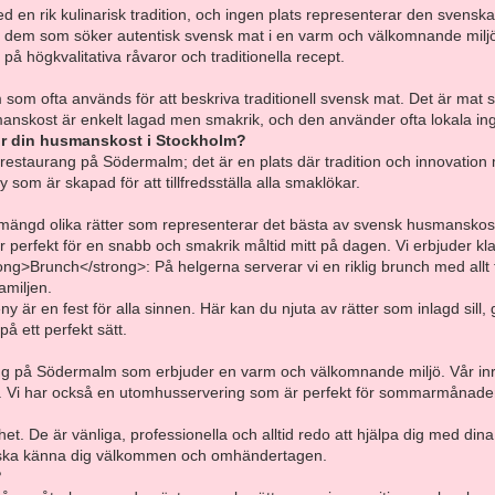
d en rik kulinarisk tradition, och ingen plats representerar den sve
 dem som söker autentisk svensk mat i en varm och välkomnande miljö. Hä
på högkvalitativa råvaror och traditionella recept.
om ofta används för att beskriva traditionell svensk mat. Det är mat s
nskost är enkelt lagad men smakrik, och den använder ofta lokala ingre
för din husmanskost i Stockholm?
 restaurang på Södermalm; det är en plats där tradition och innovation
som är skapad för att tillfredsställa alla smaklökar.
mängd olika rätter som representerar det bästa av svensk husmanskost.
 perfekt för en snabb och smakrik måltid mitt på dagen. Vi erbjuder kl
rong>Brunch</strong>: På helgerna serverar vi en riklig brunch med allt 
amiljen.
är en fest för alla sinnen. Här kan du njuta av rätter som inlagd sill,
på ett perfekt sätt.
g på Södermalm som erbjuder en varm och välkomnande miljö. Vår inredn
r. Vi har också en utomhusservering som är perfekt för sommarmånade
het. De är vänliga, professionella och alltid redo att hjälpa dig med din
 du ska känna dig välkommen och omhändertagen.
?