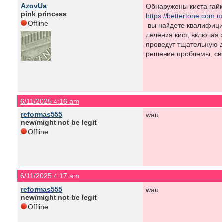
AzovUa
Обнаружены киста гай
pink princess
https://bettertone.com.
Offline
вы найдете квалифици
лечения кист, включая
проведут тщательную д
решение проблемы, св
6/11/2025 4:16 am
reformas555
wau
new/might not be legit
Offline
6/11/2025 4:17 am
reformas555
wau
new/might not be legit
Offline