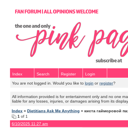
Index
Search
Register
Login
You are not logged in. Would you like to
login
or
register
?
All information provided is for entertainment only and no one mak
liable for any losses, injuries, or damages arising from its displa
Index
»
Dietitians Ask Me Anything
» киста гайморовой па
1
of 1
6/10/2025 11:27 am