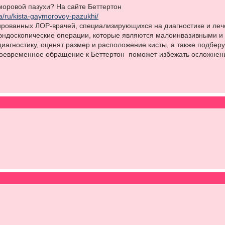
моровой пазухи? На сайте Беттертон
ua/ru/kista-gaymorovoy-pazukhi/
рованных ЛОР-врачей, специализирующихся на диагностике и леч
 эндоскопические операции, которые являются малоинвазивными и
иагностику, оценят размер и расположение кисты, а также подбе
оевременное обращение к Беттертон поможет избежать осложнен