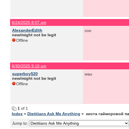
6/24/2025 8:07 am
AlexanderEdith
coo
new/might not be legit
Offline
6/30/2025 9:10 am
superboy520
wau
new/might not be legit
Offline
1
of 1
Index
»
Dietitians Ask Me Anything
» киста гайморовой п
Jump to: