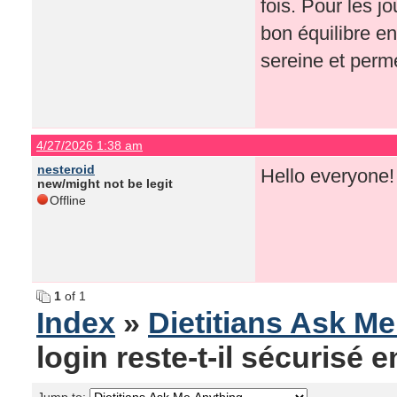
fois. Pour les j
bon équilibre en
sereine et perm
4/27/2026 1:38 am
nesteroid
Hello everyone!
new/might not be legit
Offline
1
of 1
Index
»
Dietitians Ask M
login reste-t-il sécurisé 