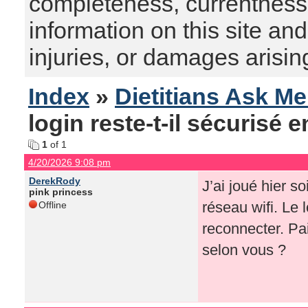
completeness, currentness, s
information on this site and
injuries, or damages arising
Index
»
Dietitians Ask M
login reste-t-il sécurisé 
1
of 1
4/20/2026 9:08 pm
DerekRody
J’ai joué hier s
pink princess
réseau wifi. Le
Offline
reconnecter. Pai
selon vous ?