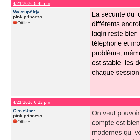
4/21/2026 5:48 pm
Wakeupfiltjy
La sécurité du 
pink princess
différents endro
Offline
login reste bien
téléphone et mon
problème, même 
est stable, les 
chaque session
4/21/2026 6:22 pm
CircleUser
On veut pouvoir
pink princess
compte est bien 
Offline
modernes qui vé