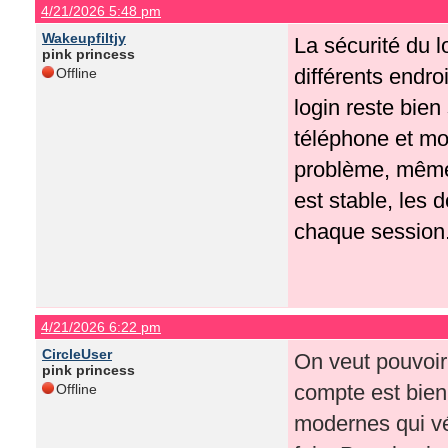
4/21/2026 5:48 pm
Wakeupfiltjy
La sécurité du 
pink princess
différents endro
Offline
login reste bien
téléphone et mon
problème, même 
est stable, les 
chaque session
4/21/2026 6:22 pm
CircleUser
On veut pouvoir
pink princess
compte est bien 
Offline
modernes qui vé