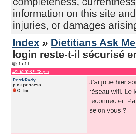
completeness, currentness, s
information on this site and
injuries, or damages arising
Index
»
Dietitians Ask M
login reste-t-il sécurisé 
1
of 1
4/20/2026 9:08 pm
DerekRody
J’ai joué hier s
pink princess
réseau wifi. Le
Offline
reconnecter. Pai
selon vous ?