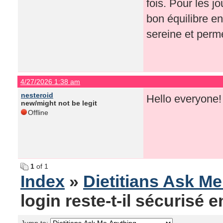
fois. Pour les j
bon équilibre en
sereine et perm
4/27/2026 1:38 am
nesteroid
Hello everyone!
new/might not be legit
Offline
1
of 1
Index
»
Dietitians Ask M
login reste-t-il sécurisé 