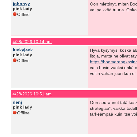
johnnyy
Oon miettinyt, miten Boom
pink lady
vai pelkkää tuuria. Onko
Offline
4/28/2026 10:14 am
luckyjack
Hyvä kysymys, koska aluks
pink lady
iltoja, mutta ne olivat t
Offline
https://boomerangkasino.
vain huvin vuoksi enkä od
voitin vähän juuri kun o
4/28/2026 10:51 am
denj
Oon seurannut tätä kesku
pink lady
strategiaa”, vaikka tode
Offline
tärkeämpää kuin itse voi