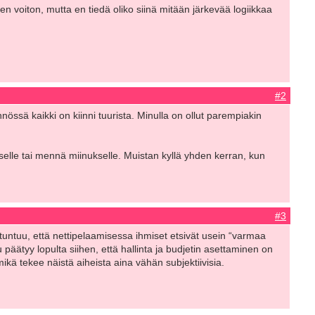
en voiton, mutta en tiedä oliko siinä mitään järkevää logiikkaa
#2
nnössä kaikki on kiinni tuurista. Minulla on ollut parempiakin
selle tai mennä miinukselle. Muistan kyllä ​​yhden kerran, kun
#3
i tuntuu, että nettipelaamisessa ihmiset etsivät usein “varmaa
äätyy lopulta siihen, että hallinta ja budjetin asettaminen on
ikä tekee näistä aiheista aina vähän subjektiivisia.