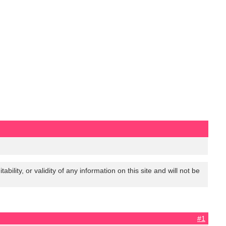
lity, or validity of any information on this site and will not be
#1