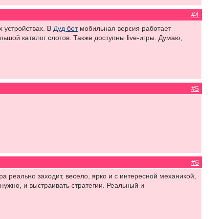
#4
х устройствах. В
Дуд бет
мобильная версия работает
ьшой каталог слотов. Также доступны live-игры. Думаю,
#5
#6
ра реально заходит, весело, ярко и с интересной механикой,
 нужно, и выстраивать стратегии. Реальный и