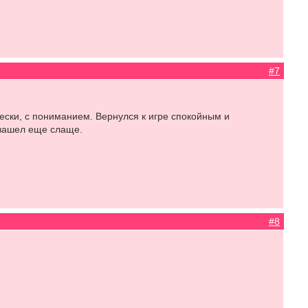
#7
ески, с пониманием. Вернулся к игре спокойным и
 зашел еще слаще.
#8