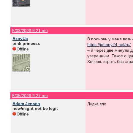
5/03/2026 9:21 am
AzovUa
В полночь у меня возн
pink princess
https://johnny24.net/ru/
Offline
– и через две минуты 
уверенным. Такое ощущ
Хочешь играть без стра
5/05/2026 9:27 am
Adam Jensen
Лудка зло
new/might not be legit
Offline