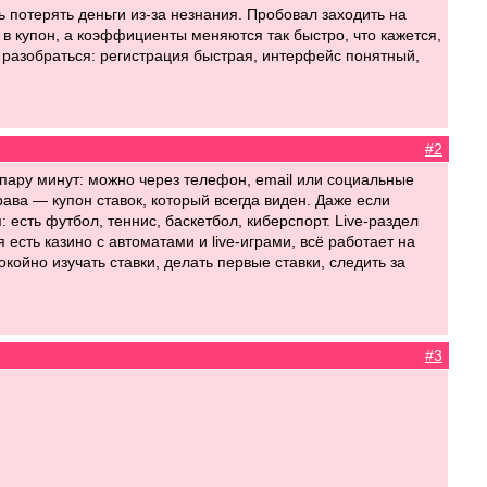
 потерять деньги из-за незнания. Пробовал заходить на
 в купон, а коэффициенты меняются так быстро, что кажется,
 разобраться: регистрация быстрая, интерфейс понятный,
#2
пару минут: можно через телефон, email или социальные
ава — купон ставок, который всегда виден. Даже если
 есть футбол, теннис, баскетбол, киберспорт. Live-раздел
сть казино с автоматами и live-играми, всё работает на
койно изучать ставки, делать первые ставки, следить за
#3