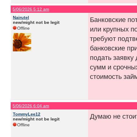
5/06/2026 5:12 am
Nairutel
Банковские по
new/might not be legit
или крупных по
Offline
требуют подтв
банковские пр
подать заявку
сумм и срочны
стоимость зай
5/06/2026 6:04 am
TommyLee12
Думаю не стои
new/might not be legit
Offline