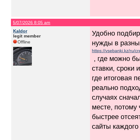
5/07/2026 8:05 am
Kaldor
Удобно подбир
legit member
нужды в разны
Offline
https://vsebanki.kz/ru/cr
, где можно б
ставки, сроки 
где итоговая п
реально подхо
случаях снача
месте, потому 
быстрее отсея
сайты каждого 