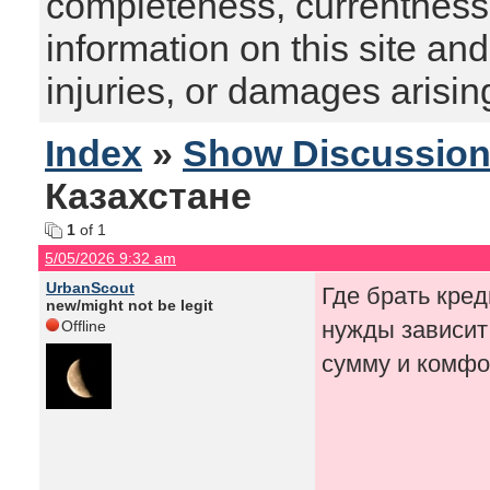
completeness, currentness, s
information on this site and
injuries, or damages arising
Index
»
Show Discussio
Казахстане
1
of 1
5/05/2026 9:32 am
UrbanScout
Где брать кред
new/might not be legit
нужды зависит
Offline
сумму и комфо