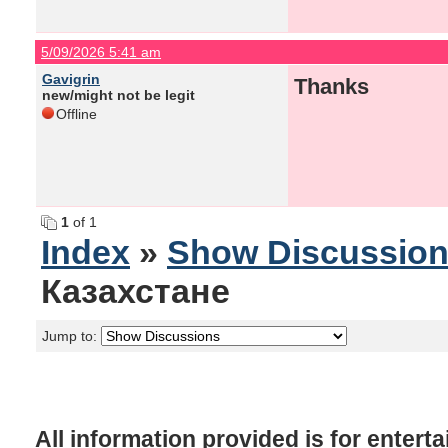
5/09/2026 5:41 am
Gavigrin
Thanks
new/might not be legit
Offline
1
of 1
Index
»
Show Discussio
Казахстане
Jump to:
All information provided is for enter