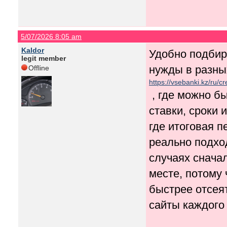
5/07/2026 8:05 am
Kaldor
Удобно подбир
legit member
нужды в разны
Offline
https://vsebanki.kz/ru/cr
, где можно б
ставки, сроки 
где итоговая п
реально подхо
случаях снача
месте, потому 
быстрее отсея
сайты каждого 