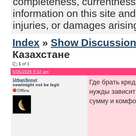
completeness, currentness, s
information on this site and
injuries, or damages arising
Index
»
Show Discussio
Казахстане
1
of 1
5/05/2026 9:32 am
UrbanScout
Где брать кред
new/might not be legit
нужды зависит
Offline
сумму и комфо