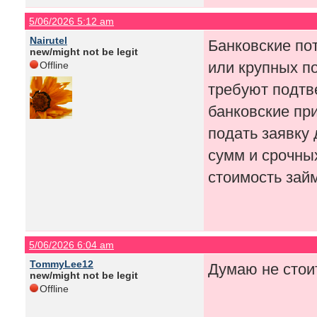
5/06/2026 5:12 am
Nairutel
Банковские по
new/might not be legit
или крупных по
Offline
требуют подтв
банковские пр
подать заявку
сумм и срочны
стоимость зай
5/06/2026 6:04 am
TommyLee12
Думаю не стои
new/might not be legit
Offline