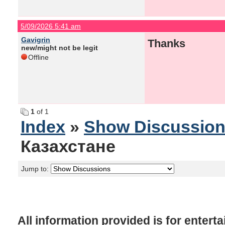
5/09/2026 5:41 am
Gavigrin
Thanks
new/might not be legit
Offline
1
of 1
Index
»
Show Discussio
Казахстане
Jump to:
All information provided is for enter