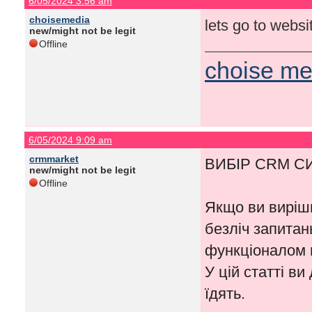
6/05/2024 3:56 am
choisemedia
lets go to webs
new/might not be legit
Offline
choise me
6/05/2024 9:09 am
crmmarket
ВИБІР CRM С
new/might not be legit
Offline
Якщо ви виріш
безліч запитань
функціоналом в
У цій статті в
їдять.