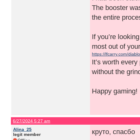
The booster was
the entire proces
If you’re lookin
most out of you
https://lfcarry.com/diablo
It’s worth every
without the grin
Happy gaming!
6/27/2024 5:27 am
Alina_25
круто, спасбо
legit member