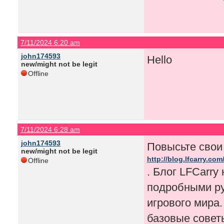
7/11/2024 6:20 am
john174593
Hello
new/might not be legit
Offline
7/11/2024 6:28 am
john174593
Повысьте свои
new/might not be legit
http://blog.lfcarry.com
Offline
. Блог LFCarr
подробными ру
игрового мира.
базовые совет