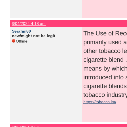
6/04/2024 4:18 am
Serafim80
The Use of Rec
new/might not be legit
primarily used as
Offline
other tobacco le
cigarette blend 
means by which
introduced into 
cigarette blend
tobacco industry
https://tobacco.im/