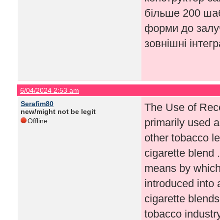
більше 200 шаб
форми до залуч
зовнішні інтегр
6/04/2024 2:53 am
Serafim80
The Use of Rec
new/might not be legit
primarily used as
Offline
other tobacco le
cigarette blend 
means by which
introduced into 
cigarette blend
tobacco industry