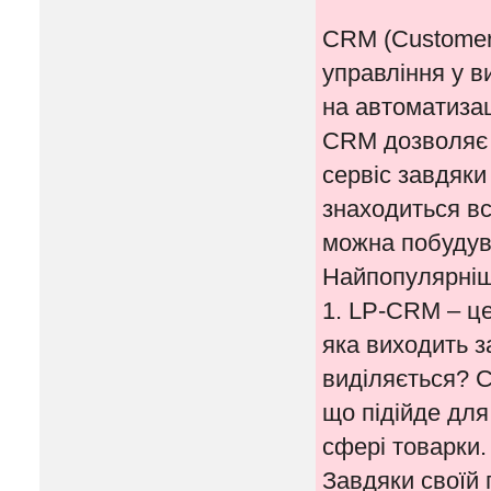
CRM (Customer 
управління у в
на автоматизаці
CRM дозволяє 
сервіс завдяки
знаходиться вся
можна побудува
Найпопулярніш
1. LP-CRM – це
яка виходить 
виділяється? С
що підійде для
сфері товарки.
Завдяки своїй 