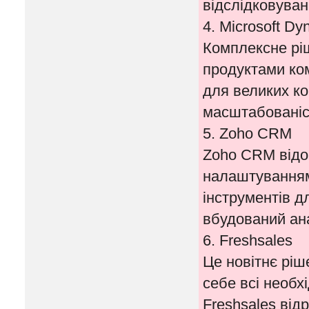
відслідковуван
4. Microsoft Dy
Комплексне ріш
продуктами ком
для великих ко
масштабованіс
5. Zoho CRM
Zoho CRM відо
налаштуванням
інструментів д
вбудований ан
6. Freshsales
Це новітнє ріш
себе всі необх
Freshsales від