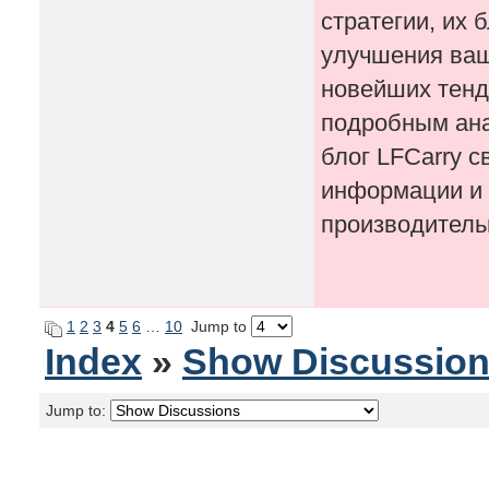
стратегии, их
улучшения ваше
новейших тенде
подробным ана
блог LFCarry 
информации и 
производитель
1
2
3
4
5
6
…
10
Jump to
Index
»
Show Discussio
Jump to: