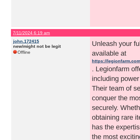
7/11/2024 6:19 am
john.172415
Unleash your ful
new/might not be legit
available at
Offline
https://legionfarm.com
. Legionfarm off
including power 
Their team of s
conquer the mos
securely. Whethe
obtaining rare 
has the expertis
the most excitin