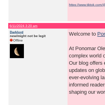
https://www.tiktok.com/
6/11/2024 3:20 am
Darklord
Welcome to
Po
new/might not be legit
Offline
At Ponomar Oleg
complex world of
Our blog offers 
updates on globa
ever-evolving la
informed reader
shaping our wor