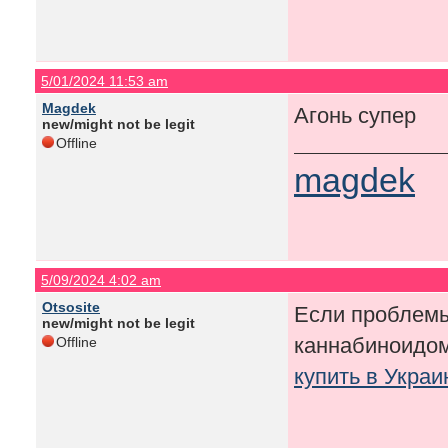
5/01/2024 11:53 am
Magdek
Агонь супер
new/might not be legit
Offline
magdek
5/09/2024 4:02 am
Otsosite
Если проблемы
new/might not be legit
каннабиноидо
Offline
купить в Укра