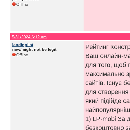
Offline
5/31/2024 6:12 am
landinglist
Рейтинг Констр
new/might not be legit
Ваш онлайн-маг
Offline
для того, щоб 
максимально з
сайтів. Існує б
для створення 
який підійде с
найпопулярніши
1) LP-mobi За 
безкоштовно за