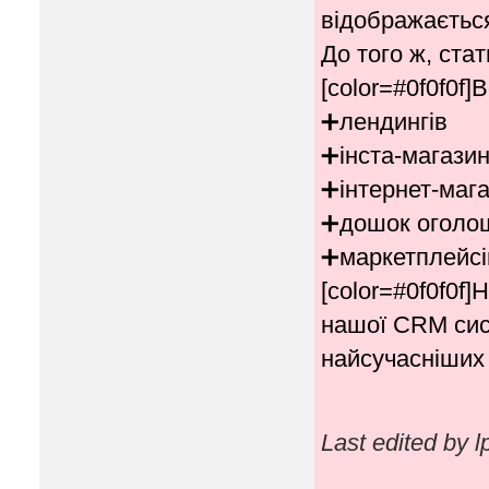
відображається
До того ж, ста
[color=#0f0f0f]
➕лендингів
➕інста-магазин
➕інтернет-мага
➕дошок оголо
➕маркетплейсі
[color=#0f0f0f
нашої CRM сист
найсучасніших 
Last edited by 