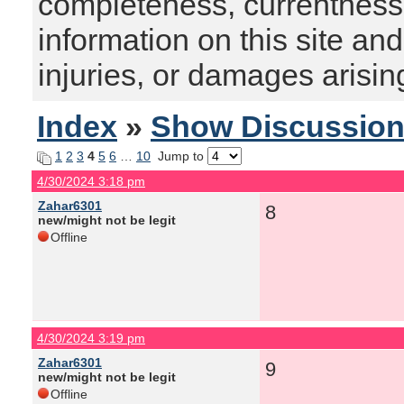
completeness, currentness, s
information on this site and
injuries, or damages arising
Index
»
Show Discussio
1
2
3
4
5
6
…
10
Jump to
4/30/2024 3:18 pm
Zahar6301
8
new/might not be legit
Offline
4/30/2024 3:19 pm
Zahar6301
9
new/might not be legit
Offline