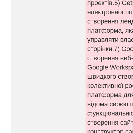
проектів.5) Ge
електронної по
створення ленд
платформа, як
управляти вла
сторінки.7) Go
створення веб-
Google Workspa
швидкого створ
колективної ро
платформа для 
відома своєю 
функціональні
створення сайт
конструктор сай