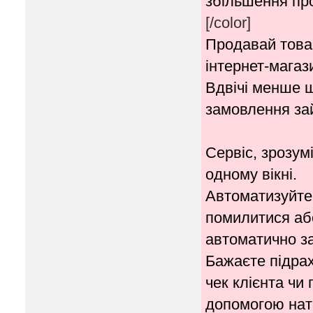
збільшення про
[/color]
Продавай товар
інтернет-магаз
Вдвічі менше 
замовлення за
Сервіс, зрозум
одному вікні.
Автоматизуйте 
помилитися аб
автоматично з
Бажаєте підрах
чек клієнта чи
допомогою нати