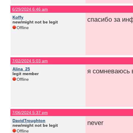
6/29/2024 6:46 am
Koffy
спасибо за инф
new/might not be legit
Offline
7/02/2024 5:03 am
Alina_25
я сомневаюсь 
legit member
Offline
7/06/2024 5:37 pm
DavidTroughton
never
new/might not be legit
Offline