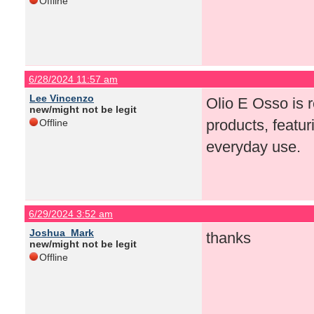
Offline
6/28/2024 11:57 am
Lee Vincenzo
Olio E Osso is r
new/might not be legit
products, featur
Offline
everyday use.
6/29/2024 3:52 am
Joshua_Mark
thanks
new/might not be legit
Offline