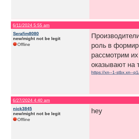
6/11/2024 5:55 am
Serafim8080
Производители
new/might not be legit
роль в формир
Offline
рассмотрим их 
оказывают на 
https://xn--1-stbx.xn--p1
6/27/2024 4:40 am
nick3845
hey
new/might not be legit
Offline