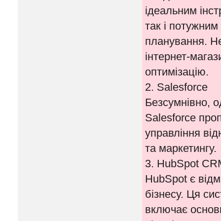
ідеальним інст
так і потужним
планування. Не
інтернет-магаз
оптимізацію.
2. Salesforce
Безсумнівно, о
Salesforce про
управління від
та маркетингу.
3. HubSpot CR
HubSpot є від
бізнесу. Ця си
включає основн