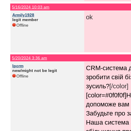
5/16/2024 10:03 am
Armily1928
ok
legit member
Offline
5/20/2024 3:36 am
lpcrm
CRM-система д
new/might not be legit
зробити свій б
Offline
зусиль?
[/color]
[color=#0f0f0f
допоможе вам 
Забудьте про з
Наша система 