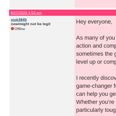
6/27/2024 4:53 am
nick3845
Hey everyone,
new/might not be legit
Offline
As many of you 
action and compl
sometimes the g
level up or com
I recently disco
game-changer for
can help you get
Whether you’re s
particularly to