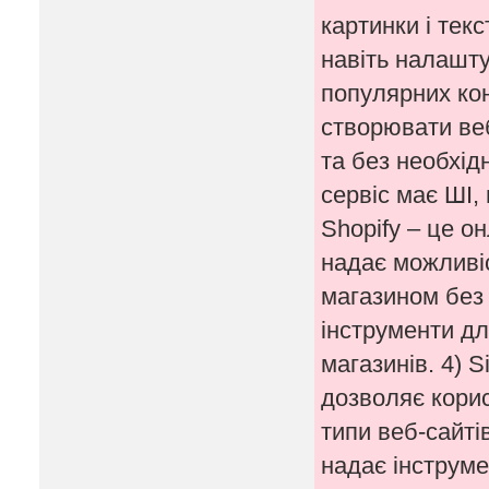
картинки і тек
навіть налашту
популярних кон
створювати веб
та без необхід
сервіс має ШІ,
Shopify – це о
надає можливіс
магазином без 
інструменти дл
магазинів. 4) S
дозволяє корис
типи веб-сайті
надає інструме