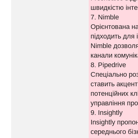
швидкістю інтег
7. Nimble
Орієнтована на
підходить для 
Nimble дозволя
канали комуніка
8. Pipedrive
Спеціально роз
ставить акцен
потенційних клі
управління про
9. Insightly
Insightly проп
середнього біз