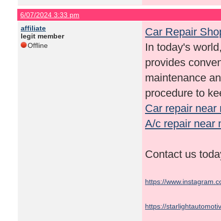
6/07/2024 3:33 pm
affiliate
Car Repair Sho
legit member
In today's world,
Offline
provides conven
maintenance and
procedure to kee
Car repair near
A/c repair near
Contact us tod
https://www.instagram.c
https://starlightautomot