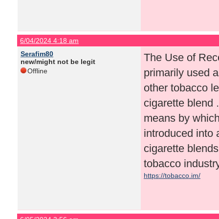
6/04/2024 4:18 am
Serafim80
The Use of Rec
new/might not be legit
primarily used as
Offline
other tobacco le
cigarette blend 
means by which
introduced into 
cigarette blend
tobacco industry
https://tobacco.im/