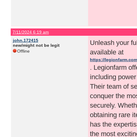
7/11/2024 6:19 am
john.172415
Unleash your ful
new/might not be legit
available at
Offline
https://legionfarm.com
. Legionfarm off
including power 
Their team of s
conquer the mos
securely. Whethe
obtaining rare 
has the expertis
the most excitin