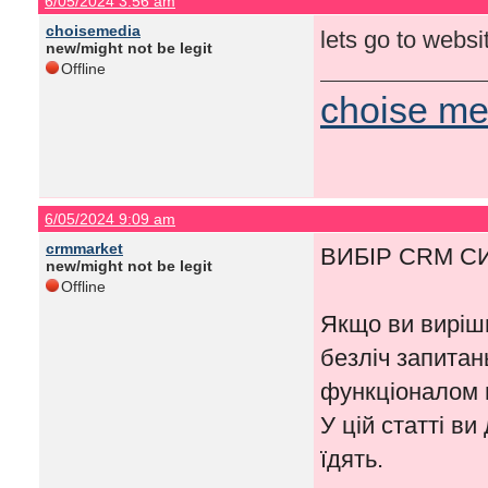
6/05/2024 3:56 am
choisemedia
lets go to webs
new/might not be legit
Offline
choise me
6/05/2024 9:09 am
crmmarket
ВИБІР CRM С
new/might not be legit
Offline
Якщо ви виріш
безліч запитань
функціоналом в
У цій статті в
їдять.