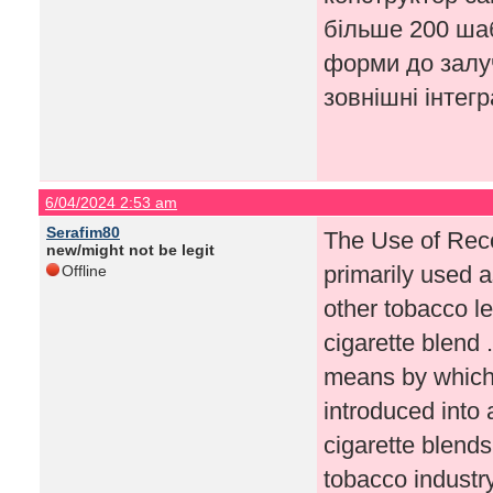
більше 200 шаб
форми до залуч
зовнішні інтегр
6/04/2024 2:53 am
Serafim80
The Use of Rec
new/might not be legit
primarily used as
Offline
other tobacco le
cigarette blend 
means by which
introduced into 
cigarette blend
tobacco industry