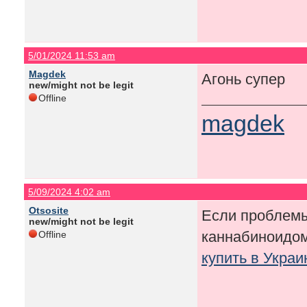
5/01/2024 11:53 am
Magdek
Агонь супер
new/might not be legit
Offline
magdek
5/09/2024 4:02 am
Otsosite
Если проблемы
new/might not be legit
каннабиноидо
Offline
купить в Укра