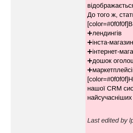
відображається
До того ж, ста
[color=#0f0f0f]
➕лендингів
➕інста-магазин
➕інтернет-мага
➕дошок оголо
➕маркетплейсі
[color=#0f0f0f
нашої CRM сист
найсучасніших 
Last edited by 