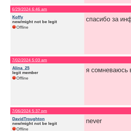
6/29/2024 6:46 am
Koffy
спасибо за инф
new/might not be legit
Offline
7/02/2024 5:03 am
Alina_25
я сомневаюсь 
legit member
Offline
7/06/2024 5:37 pm
DavidTroughton
never
new/might not be legit
Offline