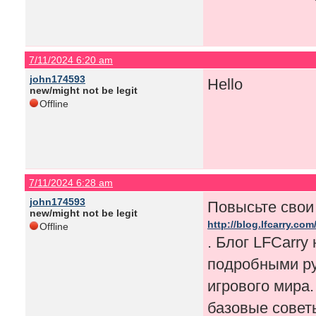
7/11/2024 6:20 am
john174593
Hello
new/might not be legit
Offline
7/11/2024 6:28 am
john174593
Повысьте свои
new/might not be legit
http://blog.lfcarry.com
Offline
. Блог LFCarr
подробными ру
игрового мира.
базовые совет