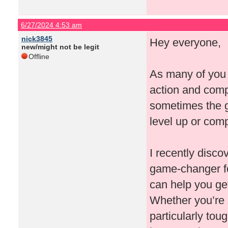
6/27/2024 4:53 am
nick3845
Hey everyone,
new/might not be legit
Offline
As many of you 
action and compl
sometimes the g
level up or com
I recently disco
game-changer for
can help you get
Whether you’re s
particularly to