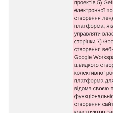
проектів.5) Ge
електронної по
створення ленд
платформа, як
управляти вла
сторінки.7) Go
створення веб-
Google Workspa
швидкого створ
колективної ро
платформа для 
відома своєю 
функціональні
створення сайт
конструктор сай