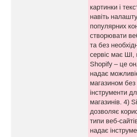
картинки і тек
навіть налашту
популярних кон
створювати веб
та без необхід
сервіс має ШІ,
Shopify – це о
надає можливіс
магазином без 
інструменти дл
магазинів. 4) S
дозволяє корис
типи веб-сайті
надає інструме