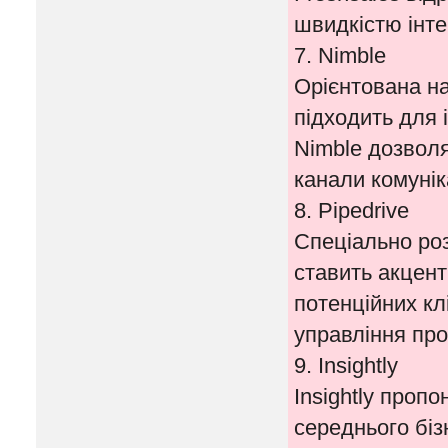
швидкістю інтег
7. Nimble
Орієнтована на
підходить для 
Nimble дозволя
канали комуніка
8. Pipedrive
Спеціально роз
ставить акцен
потенційних клі
управління про
9. Insightly
Insightly проп
середнього біз