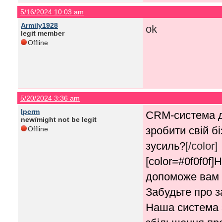
5/16/2024 10:03 am
Armily1928
ok
legit member
Offline
5/20/2024 3:36 am
lpcrm
CRM-система д
new/might not be legit
зробити свій б
Offline
зусиль?
[/color]
[color=#0f0f0f
допоможе вам 
Забудьте про з
Наша система 