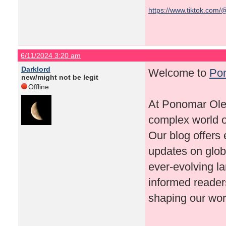
https://www.tiktok.com/
6/11/2024 3:20 am
Darklord
Welcome to
Po
new/might not be legit
Offline
At Ponomar Oleg
complex world of
Our blog offers 
updates on globa
ever-evolving la
informed reader
shaping our wor