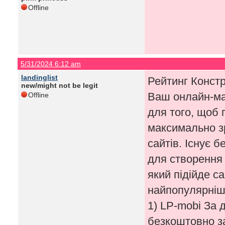
Offline
5/31/2024 6:12 am
landinglist
Рейтинг Констр
new/might not be legit
Ваш онлайн-маг
Offline
для того, щоб 
максимально з
сайтів. Існує б
для створення 
який підійде с
найпопулярніши
1) LP-mobi За 
безкоштовно за