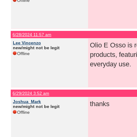
Offline
6/28/2024 11:57 am
Lee Vincenzo
Olio E Osso is r
new/might not be legit
products, featur
Offline
everyday use.
6/29/2024 3:52 am
Joshua_Mark
thanks
new/might not be legit
Offline