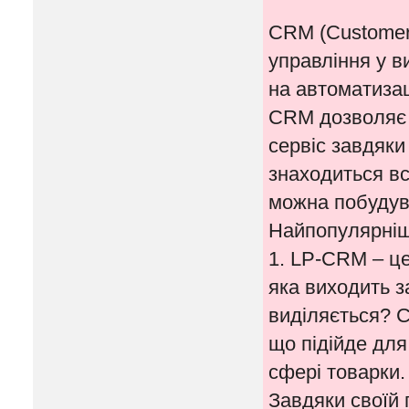
CRM (Customer 
управління у в
на автоматизаці
CRM дозволяє 
сервіс завдяки
знаходиться вся
можна побудува
Найпопулярніш
1. LP-CRM – це
яка виходить 
виділяється? С
що підійде для
сфері товарки.
Завдяки своїй 