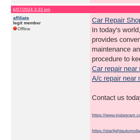
6/07/2024 3:33 pm
affiliate
Car Repair Sho
legit member
In today's world,
Offline
provides conven
maintenance and
procedure to kee
Car repair near
A/c repair near
Contact us tod
https://www.instagram.c
https://starlightautomot