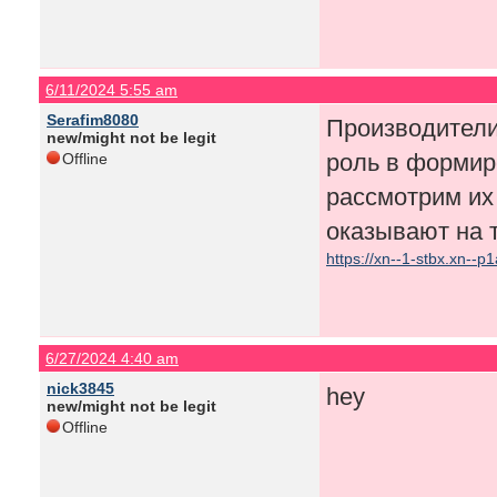
6/11/2024 5:55 am
Serafim8080
Производители
new/might not be legit
роль в формир
Offline
рассмотрим их 
оказывают на 
https://xn--1-stbx.xn--p1
6/27/2024 4:40 am
nick3845
hey
new/might not be legit
Offline