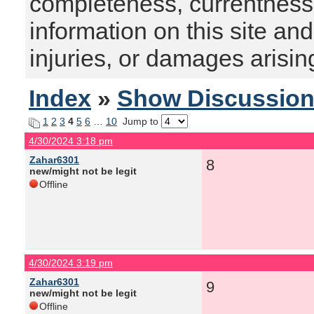
completeness, currentness, s
information on this site and
injuries, or damages arising
Index
»
Show Discussio
1
2
3
4
5
6
…
10
Jump to
4/30/2024 3:18 pm
Zahar6301
8
new/might not be legit
Offline
4/30/2024 3:19 pm
Zahar6301
9
new/might not be legit
Offline