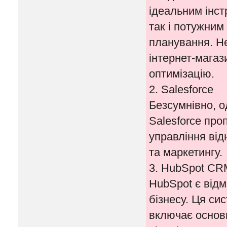
ідеальним інст
так і потужним
планування. Не
інтернет-магаз
оптимізацію.
2. Salesforce
Безсумнівно, о
Salesforce про
управління від
та маркетингу.
3. HubSpot CR
HubSpot є від
бізнесу. Ця си
включає основн