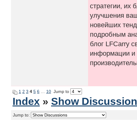
стратегии, их
улучшения ваше
новейших тенде
подробным ана
блог LFCarry 
информации и 
производитель
1
2
3
4
5
6
…
10
Jump to
Index
»
Show Discussio
Jump to: