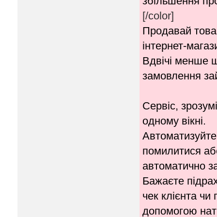
збільшення про
[/color]
Продавай товар
інтернет-магаз
Вдвічі менше 
замовлення за
Сервіс, зрозум
одному вікні.
Автоматизуйте 
помилитися аб
автоматично з
Бажаєте підрах
чек клієнта чи
допомогою нати