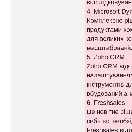
відслідковуван
4. Microsoft Dy
Комплексне ріш
продуктами ком
для великих ко
масштабованіс
5. Zoho CRM
Zoho CRM відо
налаштуванням
інструментів д
вбудований ан
6. Freshsales
Це новітнє ріш
себе всі необх
Freshsales від