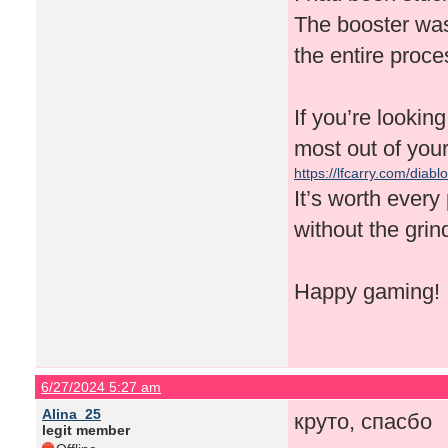
The booster was
the entire proces
If you’re lookin
most out of you
https://lfcarry.com/diablo
It’s worth every
without the grin
Happy gaming!
6/27/2024 5:27 am
Alina_25
круто, спасбо
legit member