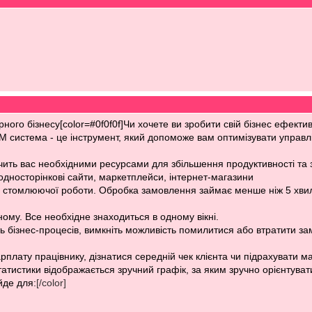
ного бізнесу
[color=#0f0f0f]Чи хочете ви зробити свій бізнес ефек
M система - це інструмент, який допоможе вам оптимізувати управлі
ить вас необхідними ресурсами для збільшення продуктивності та 
дносторінкові сайти, маркетплейси, інтернет-магазини
 стомлюючої роботи. Обробка замовлення займає менше ніж 5 хви
ному. Все необхідне знаходиться в одному вікні.
ь бізнес-процесів, вимкніть можливість помилитися або втратити з
рплату працівнику, дізнатися середній чек клієнта чи підрахувати
татистики відображається зручний графік, за яким зручно орієнтуват
ійде для:
[/color]