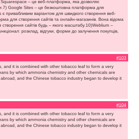
6) Squarespace – це веб-платформа, яка дозволяє
и.7) Google Sites – це безкоштовна платформа для
es є привабливим варіантом для швидкого створення веб-
форма для створення сайтів та онлайн-магазинів. Вона відома
створення сайтів будь – якого масштабу.10)Weblium –
ункціонал: розклад, відгуки, форми до залучення покупців,
#103
, and it is combined with other tobacco leaf to form a very
y means by which ammonia chemistry and other chemicals are
d abroad, and the Chinese tobacco industry began to develop it
#104
, and it is combined with other tobacco leaf to form a very
y means by which ammonia chemistry and other chemicals are
d abroad, and the Chinese tobacco industry began to develop it