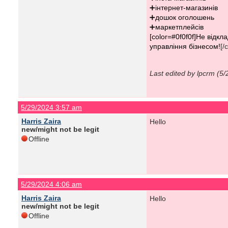
➕інтернет-магазинів
➕дошок оголошень
➕маркетплейсів
[color=#0f0f0f]Не відк
управління бізнесом!
[/
Last edited by lpcrm (5
5/29/2024 3:57 am
Harris Zaira
Hello
new/might not be legit
Offline
5/29/2024 4:06 am
Harris Zaira
Hello
new/might not be legit
Offline