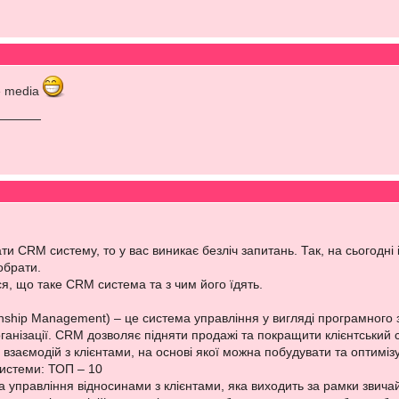
e media
 CRM систему, то у вас виникає безліч запитань. Так, на сьогодні іс
 обрати.
еся, що таке CRM система та з чим його їдять.
nship Management) – це система управління у вигляді програмного 
рганізації. CRM дозволяє підняти продажі та покращити клієнтський 
 взаємодій з клієнтами, на основі якої можна побудувати та оптимізув
истеми: ТОП – 10
а управління відносинами з клієнтами, яка виходить за рамки зви