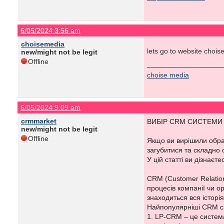
6/05/2024 3:56 am
choisemedia
lets go to website chois
new/might not be legit
Offline
choise media
6/05/2024 9:09 am
crmmarket
ВИБІР CRM СИСТЕМИ
new/might not be legit
Offline
Якщо ви вирішили обрати
загубитися та складно
У цій статті ви дізнаєт
CRM (Customer Relatio
процесів компанії чи о
знаходиться вся історія
Найпопулярніші CRM с
1. LP-CRM – це систем