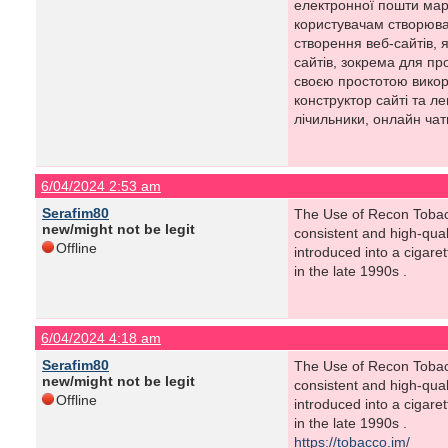
електронної пошти марк
користувачам створюва
створення веб-сайтів, 
сайтів, зокрема для пр
своєю простотою викор
конструктор сайті та л
лічильники, онлайн чати
6/04/2024 2:53 am
Serafim80
The Use of Recon Tobacco
new/might not be legit
consistent and high-qua
Offline
introduced into a cigare
in the late 1990s .
6/04/2024 4:18 am
Serafim80
The Use of Recon Tobacco
new/might not be legit
consistent and high-qua
Offline
introduced into a cigare
in the late 1990s .
https://tobacco.im/