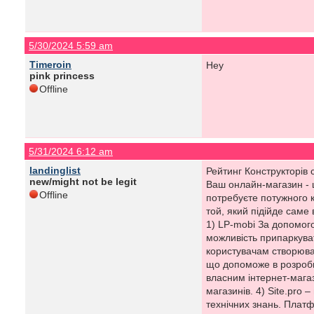
5/30/2024 5:59 am
Timeroin
Hey
pink princess
Offline
5/31/2024 6:12 am
landinglist
Рейтинг Конструкторів 
new/might not be legit
Ваш онлайн-магазин - ц
Offline
потребуєте потужного к
той, який підійде саме
1) LP-mobi За допомого
можливість припаркуват
користувачам створюват
що допоможе в розробц
власним інтернет-магаз
магазинів. 4) Site.pro 
технічних знань. Плат