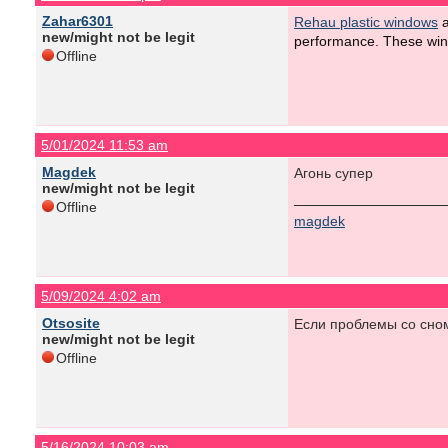
Zahar6301
Rehau plastic windows
a
new/might not be legit
performance. These wind
Offline
5/01/2024 11:53 am
Magdek
Агонь супер
new/might not be legit
Offline
magdek
5/09/2024 4:02 am
Otsosite
Если проблемы со сно
new/might not be legit
Offline
5/16/2024 10:03 am