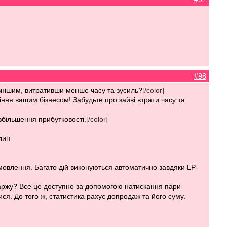
#98
тивнішим, витративши менше часу та зусиль?
[/color]
ння вашим бізнесом! Забудьте про зайві втрати часу та
збільшення прибутковості.
[/color]
лин
амовлення. Багато дій виконуються автоматично завдяки LP-
 маржу? Все це доступно за допомогою натискання пари
ися. До того ж, статистика рахує допродаж та його суму.