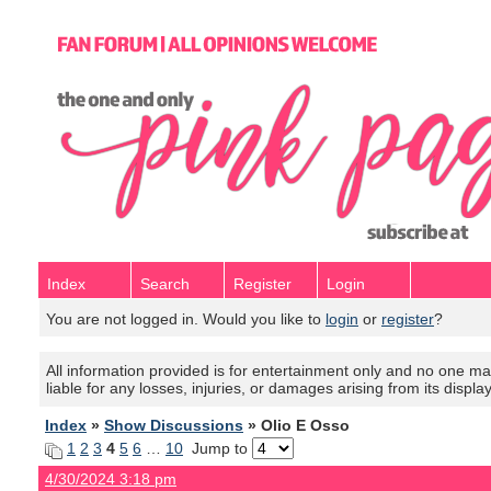
Index
Search
Register
Login
You are not logged in. Would you like to
login
or
register
?
All information provided is for entertainment only and no one mak
liable for any losses, injuries, or damages arising from its displa
Index
»
Show Discussions
» Olio E Osso
1
2
3
4
5
6
…
10
Jump to
4/30/2024 3:18 pm