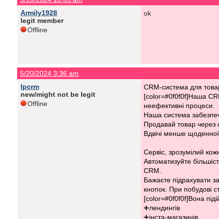
Armily1928
ok
legit member
Offline
5/20/2024 3:36 am
lpcrm
CRM-система для товар
new/might not be legit
[color=#0f0f0f]Наша CR
Offline
неефективні процеси.
Наша система забезпеч
Продавай товар через о
Вдвічі менше щоденної
Сервіс, зрозумілий кож
Автоматизуйте більшіст
CRM.
Бажаєте підрахувати за
кнопок. При побудові с
[color=#0f0f0f]Вона під
➕лендингів
➕інста-магазинів