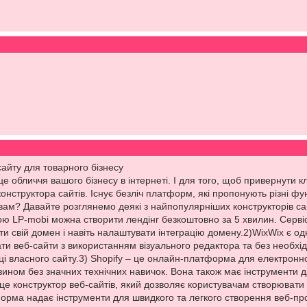
сайту для товарного бізнесу
е обличчя вашого бізнесу в інтернеті. І для того, щоб привернути к
онструктора сайтів. Існує безліч платформ, які пропонують різні фу
 вам? Давайте розглянемо деякі з найпопулярніших конструкторів сай
ю LP-mobi можна створити лендінг безкоштовно за 5 хвилин. Сервіс 
и свій домен і навіть налаштувати інтеграцію домену.2)WixWix є одн
и веб-сайти з використанням візуального редактора та без необхід
і власного сайту.3) Shopify – це онлайн-платформа для електронно
ином без значних технічних навичок. Вона також має інструменти д
– це конструктор веб-сайтів, який дозволяє користувачам створювати 
форма надає інструменти для швидкого та легкого створення веб-пр