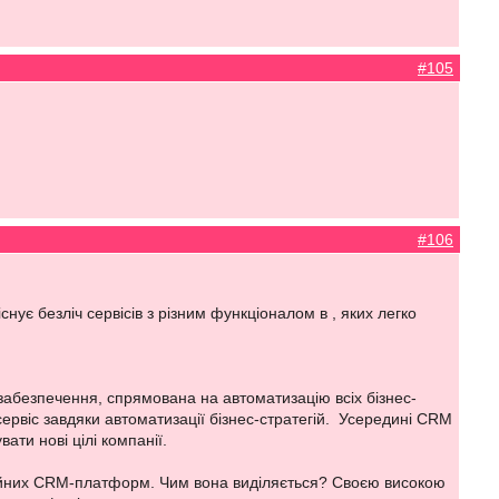
#105
#106
нує безліч сервісів з різним функціоналом в , яких легко
забезпечення, спрямована на автоматизацію всіх бізнес-
сервіс завдяки автоматизації бізнес-стратегій. Усередині CRM
ати нові цілі компанії.
чайних CRM-платформ. Чим вона виділяється? Своєю високою