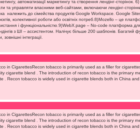
етингу, автоматизації маркетингу та створення лендінг-сторінок. 
ти та управляти власними веб-сайтами, включаючи лендінг-сторінк
яка належить до сімейства продуктів Google Workspace. Google Sit
оєктів, колективної роботи або освітніх потреб.8)Mozello – це плат
истання і функціональністю.9)WebX.page – No-code платформа для 
ендінгів з ШІ – ассистентом. Налічує більше 200 шаблонів. Багатий ф
, зовнішні інтеграції.
 in CigarettesRecon tobacco is primarily used as a filler for cigarettes
lity cigarette blend . The introduction of recon tobacco is the primar
tte . Recon tobacco is widely used in cigarette blends both in China an
 in CigarettesRecon tobacco is primarily used as a filler for cigarettes
lity cigarette blend . The introduction of recon tobacco is the primar
tte . Recon tobacco is widely used in cigarette blends both in China an