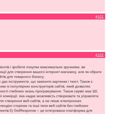
#101
#102
лієнтів і зробити покупки максимально зручними, ви
нкції для створення вашого інтернет-магазину, але як обрати
тів для товарного бізнесу.
дає інструменти, що замінити картинки і текст. Також є
им із популярних конструкторів сайтів, який дозволяє
ності глибоких знань програмування. Також сервіс має ШІ,
ї комерції, яка надає можливість створювати та управляти
ля створення веб-сайтів, а не лише електронних
лендінг-сторінки та інші типи веб-сайтів без глибоких
оектів.5) GetResponse – це інтегрована платформа для