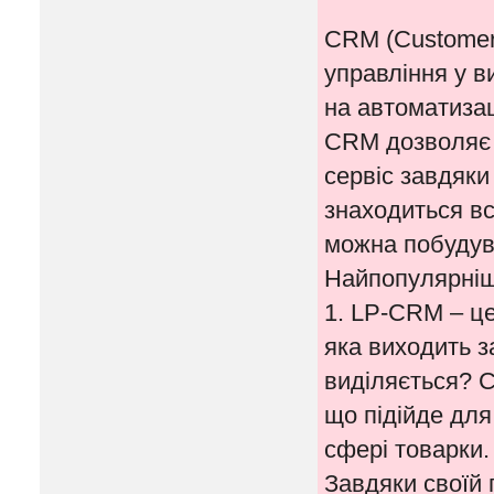
CRM (Customer 
управління у в
на автоматизаці
CRM дозволяє 
сервіс завдяки
знаходиться вся
можна побудува
Найпопулярніш
1. LP-CRM – це
яка виходить 
виділяється? С
що підійде для
сфері товарки.
Завдяки своїй 