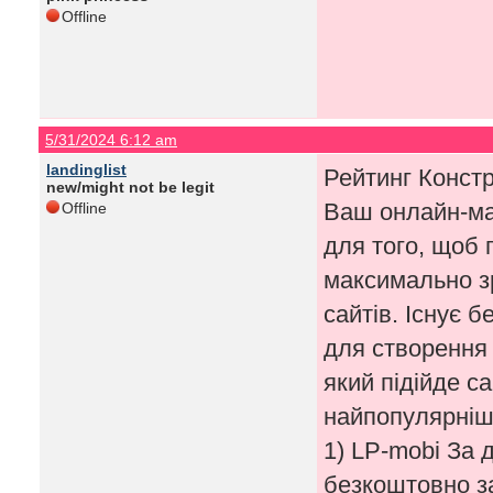
Offline
5/31/2024 6:12 am
landinglist
Рейтинг Констр
new/might not be legit
Ваш онлайн-маг
Offline
для того, щоб 
максимально з
сайтів. Існує б
для створення 
який підійде с
найпопулярніши
1) LP-mobi За 
безкоштовно за