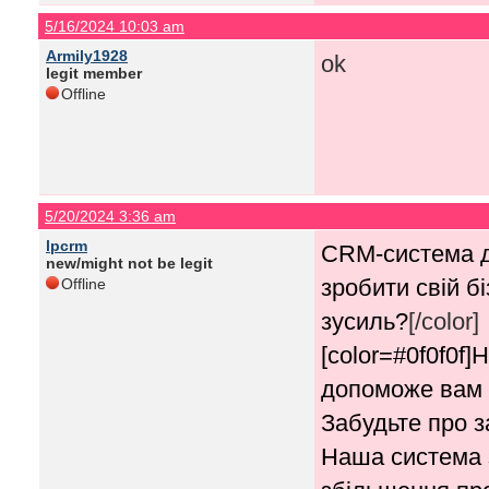
5/16/2024 10:03 am
Armily1928
ok
legit member
Offline
5/20/2024 3:36 am
lpcrm
CRM-система д
new/might not be legit
зробити свій б
Offline
зусиль?
[/color]
[color=#0f0f0f
допоможе вам 
Забудьте про з
Наша система 