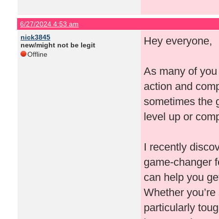
6/27/2024 4:53 am
nick3845
Hey everyone,
new/might not be legit
Offline
As many of you 
action and compl
sometimes the g
level up or com
I recently disco
game-changer for
can help you get
Whether you’re s
particularly to