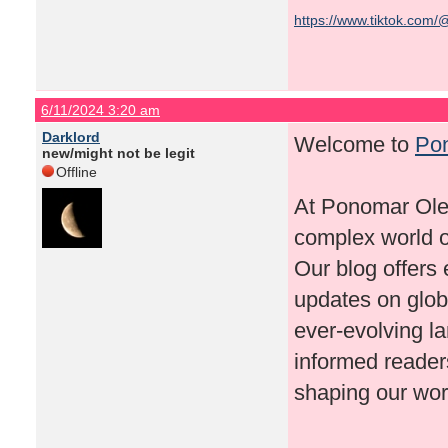
https://www.tiktok.com/
6/11/2024 3:20 am
Darklord
Welcome to
Po
new/might not be legit
Offline
At Ponomar Oleg
complex world of
Our blog offers 
updates on globa
ever-evolving la
informed reader
shaping our wor