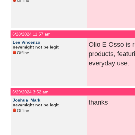
Offline
6/28/2024 11:57 am
Lee Vincenzo
Olio E Osso is r
new/might not be legit
products, featur
Offline
everyday use.
6/29/2024 3:52 am
Joshua_Mark
thanks
new/might not be legit
Offline