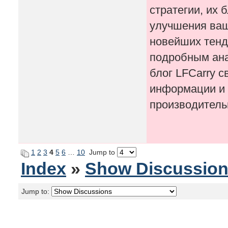
стратегии, их
улучшения ваше
новейших тенде
подробным ана
блог LFCarry 
информации и 
производитель
1
2
3
4
5
6
…
10
Jump to
Index
»
Show Discussio
Jump to: