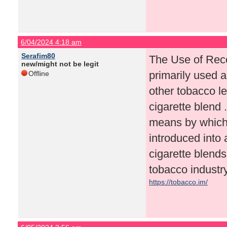
6/04/2024 4:18 am
Serafim80
The Use of Rec
new/might not be legit
primarily used as
Offline
other tobacco le
cigarette blend 
means by which
introduced into 
cigarette blend
tobacco industry
https://tobacco.im/