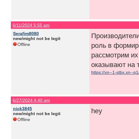
6/11/2024 5:55 am
Serafim8080
Производители
new/might not be legit
роль в формир
Offline
рассмотрим их 
оказывают на 
https://xn--1-stbx.xn--p1
6/27/2024 4:40 am
nick3845
hey
new/might not be legit
Offline