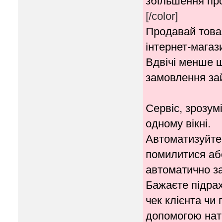
збільшення про
[/color]
Продавай товар
інтернет-магаз
Вдвічі менше 
замовлення за
Сервіс, зрозум
одному вікні.
Автоматизуйте 
помилитися аб
автоматично з
Бажаєте підрах
чек клієнта чи
допомогою нати