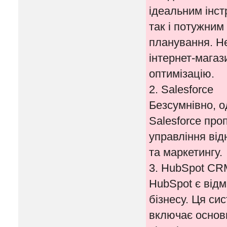
ідеальним інст
так і потужним
планування. Не
інтернет-магаз
оптимізацію.
2. Salesforce
Безсумнівно, о
Salesforce про
управління від
та маркетингу.
3. HubSpot CR
HubSpot є від
бізнесу. Ця си
включає основн