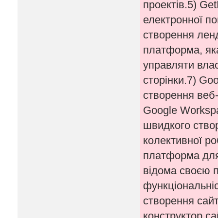
проектів.5) Ge
електронної по
створення ленд
платформа, як
управляти вла
сторінки.7) Go
створення веб-
Google Workspa
швидкого створ
колективної ро
платформа для 
відома своєю 
функціональні
створення сайт
конструктор сай