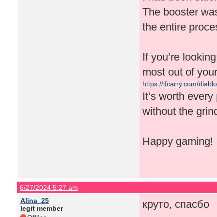
The booster was
the entire proces
If you’re lookin
most out of you
https://lfcarry.com/diablo
It’s worth every
without the grin
Happy gaming!
6/27/2024 5:27 am
Alina_25
круто, спасбо
legit member