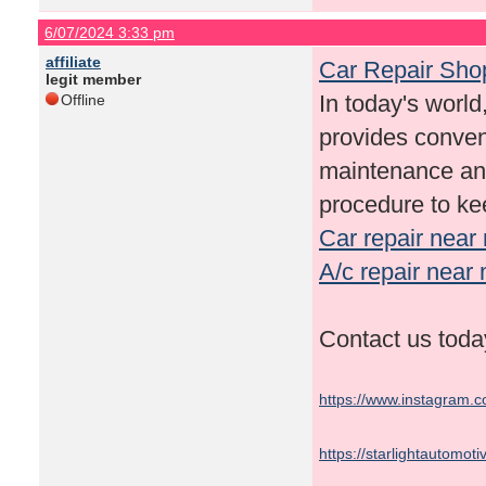
6/07/2024 3:33 pm
affiliate
Car Repair Sho
legit member
In today's world,
Offline
provides conven
maintenance and
procedure to kee
Car repair near
A/c repair near
Contact us tod
https://www.instagram.c
https://starlightautomot