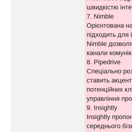
швидкістю інтег
7. Nimble
Орієнтована на
підходить для 
Nimble дозволя
канали комуніка
8. Pipedrive
Спеціально роз
ставить акцен
потенційних клі
управління про
9. Insightly
Insightly проп
середнього біз