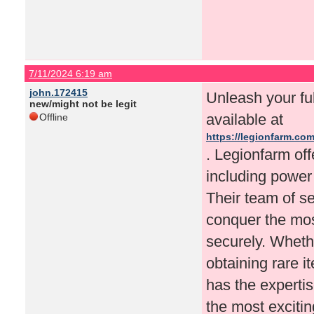
7/11/2024 6:19 am
john.172415
Unleash your ful
new/might not be legit
available at
Offline
https://legionfarm.com
. Legionfarm off
including power 
Their team of s
conquer the mos
securely. Whethe
obtaining rare 
has the expertis
the most excitin