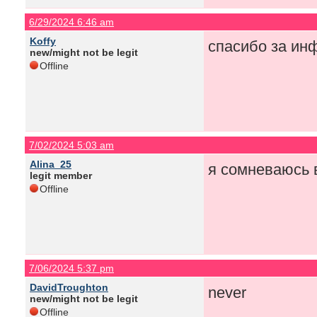
6/29/2024 6:46 am
Koffy
спасибо за инф
new/might not be legit
Offline
7/02/2024 5:03 am
Alina_25
я сомневаюсь 
legit member
Offline
7/06/2024 5:37 pm
DavidTroughton
never
new/might not be legit
Offline