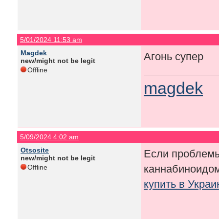
5/01/2024 11:53 am
Magdek
Агонь супер
new/might not be legit
Offline
magdek
5/09/2024 4:02 am
Otsosite
Если проблемы
new/might not be legit
каннабиноидо
Offline
купить в Укра