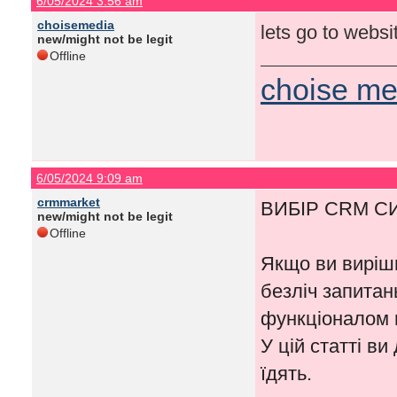
6/05/2024 3:56 am
choisemedia
lets go to webs
new/might not be legit
Offline
choise me
6/05/2024 9:09 am
crmmarket
ВИБІР CRM С
new/might not be legit
Offline
Якщо ви виріш
безліч запитань
функціоналом в
У цій статті в
їдять.