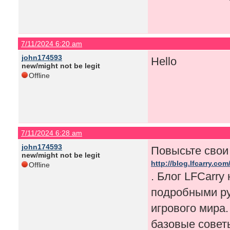
7/11/2024 6:20 am
john174593
Hello
new/might not be legit
Offline
7/11/2024 6:28 am
john174593
Повысьте свои
new/might not be legit
http://blog.lfcarry.com
Offline
. Блог LFCarr
подробными ру
игрового мира.
базовые совет