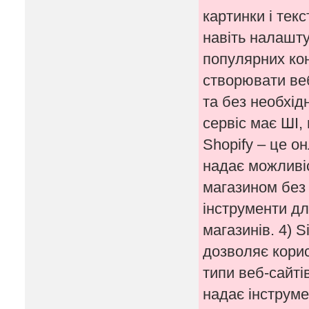
картинки і тек
навіть налашту
популярних кон
створювати веб
та без необхід
сервіс має ШІ,
Shopify – це о
надає можливіс
магазином без 
інструменти дл
магазинів. 4) S
дозволяє корис
типи веб-сайті
надає інструме