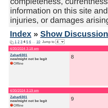
completeness, currentness, s
information on this site and
injuries, or damages arising
Index
»
Show Discussio
1
2
3
4
5
6
…
10
Jump to
4/30/2024 3:18 pm
Zahar6301
8
new/might not be legit
Offline
4/30/2024 3:19 pm
Zahar6301
9
new/might not be legit
Offline