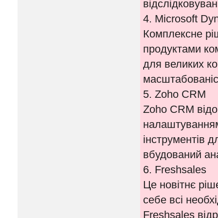
відслідковуван
4. Microsoft Dy
Комплексне ріш
продуктами ком
для великих ко
масштабованіс
5. Zoho CRM
Zoho CRM відо
налаштуванням
інструментів д
вбудований ан
6. Freshsales
Це новітнє ріш
себе всі необх
Freshsales від