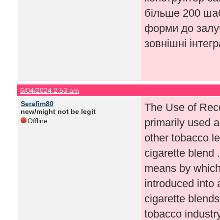
більше 200 шаб
форми до залуч
зовнішні інтегр
6/04/2024 2:53 am
Serafim80
The Use of Rec
new/might not be legit
primarily used as
Offline
other tobacco le
cigarette blend 
means by which
introduced into 
cigarette blend
tobacco industry