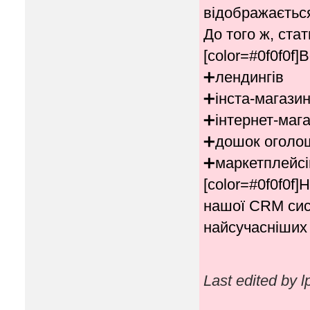
відображається
До того ж, ста
[color=#0f0f0f]
➕лендингів
➕інста-магазин
➕інтернет-мага
➕дошок оголо
➕маркетплейсі
[color=#0f0f0f
нашої CRM сист
найсучасніших 
Last edited by 